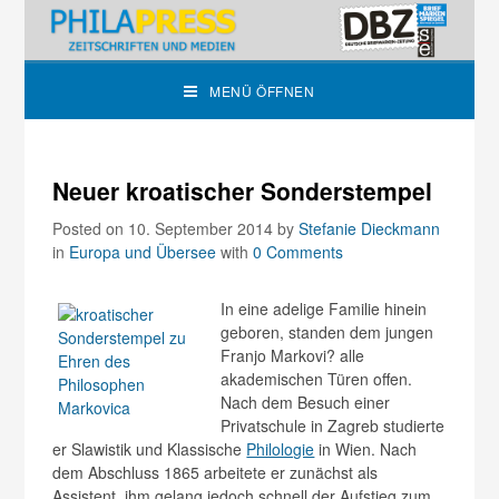
MENÜ ÖFFNEN
Neuer kroatischer Sonderstempel
Posted on 10. September 2014
by
Stefanie Dieckmann
in
Europa und Übersee
with
0 Comments
In eine adelige Familie hinein
geboren, standen dem jungen
Franjo Markovi? alle
akademischen Türen offen.
Nach dem Besuch einer
Privatschule in Zagreb studierte
er Slawistik und Klassische
Philologie
in Wien. Nach
dem Abschluss 1865 arbeitete er zunächst als
Assistent, ihm gelang jedoch schnell der Aufstieg zum