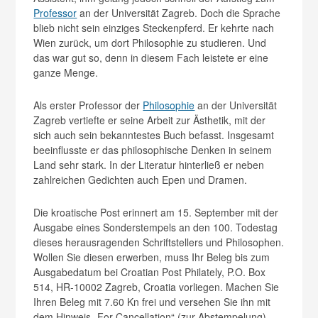
Professor
an der Universität Zagreb. Doch die Sprache
blieb nicht sein einziges Steckenpferd. Er kehrte nach
Wien zurück, um dort Philosophie zu studieren. Und
das war gut so, denn in diesem Fach leistete er eine
ganze Menge.
Als erster Professor der
Philosophie
an der Universität
Zagreb vertiefte er seine Arbeit zur Ästhetik, mit der
sich auch sein bekanntestes Buch befasst. Insgesamt
beeinflusste er das philosophische Denken in seinem
Land sehr stark. In der Literatur hinterließ er neben
zahlreichen Gedichten auch Epen und Dramen.
Die kroatische Post erinnert am 15. September mit der
Ausgabe eines Sonderstempels an den 100. Todestag
dieses herausragenden Schriftstellers und Philosophen.
Wollen Sie diesen erwerben, muss Ihr Beleg bis zum
Ausgabedatum bei Croatian Post Philately, P.O. Box
514, HR-10002 Zagreb, Croatia vorliegen. Machen Sie
Ihren Beleg mit 7.60 Kn frei und versehen Sie ihn mit
dem Hinweis „For Cancellation“ (zur Abstempelung).