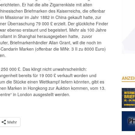
erichteten. Er hat die alte Zigarrenkiste mit alten
chinesischen Briefmarken des Kaiserreichs, die offenbar
ein Missionar im Jahr 1882 in China gekauft hatte, zur
er Überraschung 79 000 £ erzielt. Der glückliche Finder
 war ebenso erstaunt und begeistert. Mehr als 100 Jahre
ezollamt in Shanghai herausgegeben hatte, zuvor
ufer, Briefmarkenhändler Allan Grant, will die noch im
Candarin Marken (offenbar die MiNr. 3 II zu 8000 Euro)
en.
250 000 £. Das klingt nicht unwahrscheinlich:
angenheit bereits für 19 000 £ verkauft worden und
ANZE
um die Stücke einen Wettkampf liefern könnten, gibt es
tenen Marken in Hongkong zur Auktion kommen, vom 13.
 Centre“ in London ausgestellt werden.
Mehr