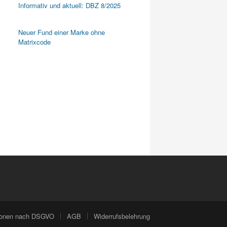
Informativ und aktuell: DBZ 8/2025
Neuer Fund einer Marke ohne
Matrixcode
tionen nach DSGVO
AGB
Widerrufsbelehrung