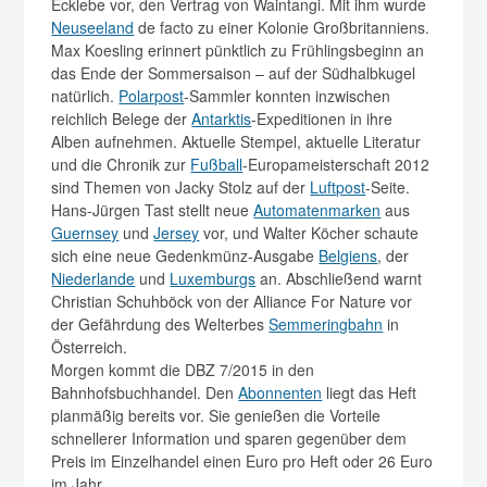
Ecklebe vor, den Vertrag von Waintangi. Mit ihm wurde
Neuseeland
de facto zu einer Kolonie Großbritanniens.
Max Koesling erinnert pünktlich zu Frühlingsbeginn an
das Ende der Sommersaison – auf der Südhalbkugel
natürlich.
Polarpost
-Sammler konnten inzwischen
reichlich Belege der
Antarktis
-Expeditionen in ihre
Alben aufnehmen. Aktuelle Stempel, aktuelle Literatur
und die Chronik zur
Fußball
-Europameisterschaft 2012
sind Themen von Jacky Stolz auf der
Luftpost
-Seite.
Hans-Jürgen Tast stellt neue
Automatenmarken
aus
Guernsey
und
Jersey
vor, und Walter Köcher schaute
sich eine neue Gedenkmünz-Ausgabe
Belgiens
, der
Niederlande
und
Luxemburgs
an. Abschließend warnt
Christian Schuhböck von der Alliance For Nature vor
der Gefährdung des Welterbes
Semmeringbahn
in
Österreich.
Morgen kommt die DBZ 7/2015 in den
Bahnhofsbuchhandel. Den
Abonnenten
liegt das Heft
planmäßig bereits vor. Sie genießen die Vorteile
schnellerer Information und sparen gegenüber dem
Preis im Einzelhandel einen Euro pro Heft oder 26 Euro
im Jahr.