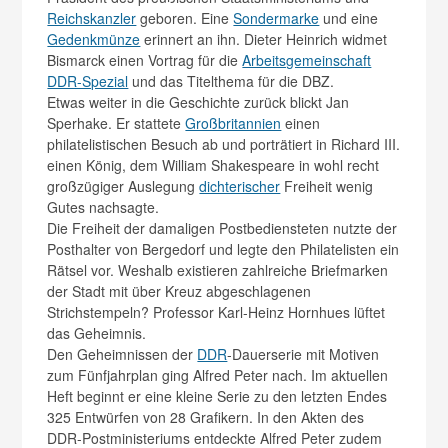
Reichskanzler
geboren. Eine
Sondermarke
und eine
Gedenkmünze
erinnert an ihn. Dieter Heinrich widmet
Bismarck einen Vortrag für die
Arbeitsgemeinschaft
DDR-Spezial
und das Titelthema für die DBZ.
Etwas weiter in die Geschichte zurück blickt Jan
Sperhake. Er stattete
Großbritannien
einen
philatelistischen Besuch ab und porträtiert in Richard III.
einen König, dem William Shakespeare in wohl recht
großzügiger Auslegung
dichterischer
Freiheit wenig
Gutes nachsagte.
Die Freiheit der damaligen Postbediensteten nutzte der
Posthalter von Bergedorf und legte den Philatelisten ein
Rätsel vor. Weshalb existieren zahlreiche Briefmarken
der Stadt mit über Kreuz abgeschlagenen
Strichstempeln? Professor Karl-Heinz Hornhues lüftet
das Geheimnis.
Den Geheimnissen der
DDR
-Dauerserie mit Motiven
zum Fünfjahrplan ging Alfred Peter nach. Im aktuellen
Heft beginnt er eine kleine Serie zu den letzten Endes
325 Entwürfen von 28 Grafikern. In den Akten des
DDR-Postministeriums entdeckte Alfred Peter zudem