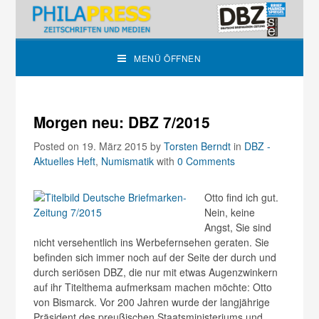
MENÜ ÖFFNEN
Morgen neu: DBZ 7/2015
Posted on 19. März 2015
by
Torsten Berndt
in
DBZ -
Aktuelles Heft
,
Numismatik
with
0 Comments
Otto find ich gut.
Nein, keine
Angst, Sie sind
nicht versehentlich ins Werbefernsehen geraten. Sie
befinden sich immer noch auf der Seite der durch und
durch seriösen DBZ, die nur mit etwas Augenzwinkern
auf ihr Titelthema aufmerksam machen möchte: Otto
von Bismarck. Vor 200 Jahren wurde der langjährige
Präsident des preußischen Staatsministeriums und