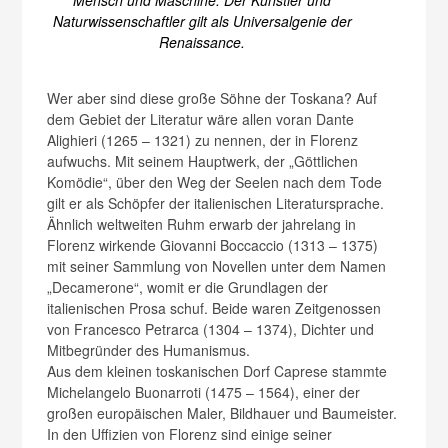
Mensch und Maschine. Der Künstler und
Naturwissenschaftler gilt als Universalgenie der
Renaissance.
Wer aber sind diese große Söhne der Toskana? Auf
dem Gebiet der Literatur wäre allen voran Dante
Alighieri (1265 – 1321) zu nennen, der in Florenz
aufwuchs. Mit seinem Hauptwerk, der „Göttlichen
Komödie“, über den Weg der Seelen nach dem Tode
gilt er als Schöpfer der italienischen Literatursprache.
Ähnlich weltweiten Ruhm erwarb der jahrelang in
Florenz wirkende Giovanni Boccaccio (1313 – 1375)
mit seiner Sammlung von Novellen unter dem Namen
„Decamerone“, womit er die Grundlagen der
italienischen Prosa schuf. Beide waren Zeitgenossen
von Francesco Petrarca (1304 – 1374), Dichter und
Mitbegründer des Humanismus.
Aus dem kleinen toskanischen Dorf Caprese stammte
Michelangelo Buonarroti (1475 – 1564), einer der
großen europäischen Maler, Bildhauer und Baumeister.
In den Uffizien von Florenz sind einige seiner