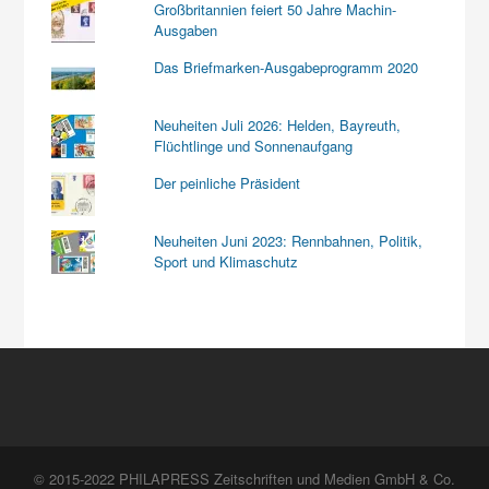
Großbritannien feiert 50 Jahre Machin-
Ausgaben
Das Briefmarken-Ausgabeprogramm 2020
Neuheiten Juli 2026: Helden, Bayreuth,
Flüchtlinge und Sonnenaufgang
Der peinliche Präsident
Neuheiten Juni 2023: Rennbahnen, Politik,
Sport und Klimaschutz
© 2015-2022 PHILAPRESS Zeitschriften und Medien GmbH & Co.