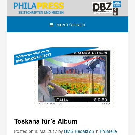
MENÜ ÖFFNEN
Toskana für´s Album
Posted on 8. Mai 2017
by
BMS-Redaktion
in
Philatelie-