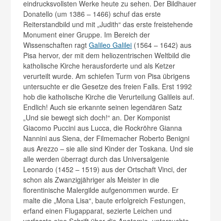
eindrucksvollsten Werke heute zu sehen. Der Bildhauer
Donatello (um 1386 – 1466) schuf das erste
Reiterstandbild und mit „Judith“ das erste freistehende
Monument einer Gruppe. Im Bereich der
Wissenschaften ragt
Galileo Galilei
(1564 – 1642) aus
Pisa hervor, der mit dem heliozentrischen Weltbild die
katholische Kirche herausforderte und als Ketzer
verurteilt wurde. Am schiefen Turm von Pisa übrigens
untersuchte er die Gesetze des freien Falls. Erst 1992
hob die katholische Kirche die Verurteilung Galileis auf.
Endlich! Auch sie erkannte seinen legendären Satz
„Und sie bewegt sich doch!“ an. Der Komponist
Giacomo Puccini aus Lucca, die Rockröhre Gianna
Nannini aus Siena, der Filmemacher Roberto Benigni
aus Arezzo – sie alle sind Kinder der Toskana. Und sie
alle werden überragt durch das Universalgenie
Leonardo (1452 – 1519) aus der Ortschaft Vinci, der
schon als Zwanzigjähriger als Meister in die
florentinische Malergilde aufgenommen wurde. Er
malte die „Mona Lisa“, baute erfolgreich Festungen,
erfand einen Flugapparat, sezierte Leichen und