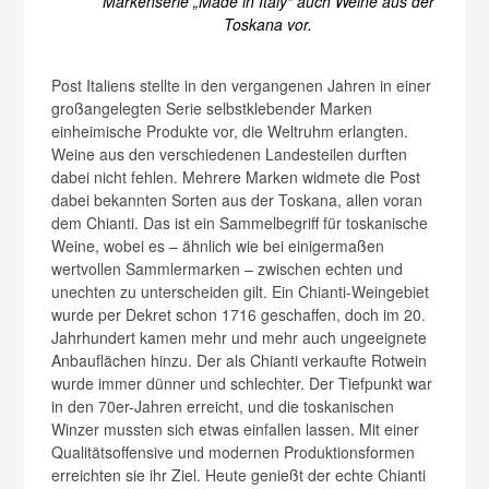
Markenserie „Made in Italy“ auch Weine aus der
Toskana vor.
Post Italiens stellte in den vergangenen Jahren in einer
großangelegten Serie selbstklebender Marken
einheimische Produkte vor, die Weltruhm erlangten.
Weine aus den verschiedenen Landesteilen durften
dabei nicht fehlen. Mehrere Marken widmete die Post
dabei bekannten Sorten aus der Toskana, allen voran
dem Chianti. Das ist ein Sammelbegriff für toskanische
Weine, wobei es – ähnlich wie bei einigermaßen
wertvollen Sammlermarken – zwischen echten und
unechten zu unterscheiden gilt. Ein Chianti-Weingebiet
wurde per Dekret schon 1716 geschaffen, doch im 20.
Jahrhundert kamen mehr und mehr auch ungeeignete
Anbauflächen hinzu. Der als Chianti verkaufte Rotwein
wurde immer dünner und schlechter. Der Tiefpunkt war
in den 70er-Jahren erreicht, und die toskanischen
Winzer mussten sich etwas einfallen lassen. Mit einer
Qualitätsoffensive und modernen Produktionsformen
erreichten sie ihr Ziel. Heute genießt der echte Chianti