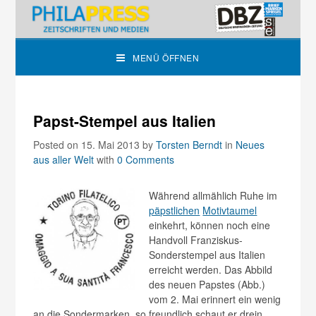
MENÜ ÖFFNEN
Papst-Stempel aus Italien
Posted on 15. Mai 2013
by
Torsten Berndt
in
Neues
aus aller Welt
with
0 Comments
Während allmählich Ruhe im
päpstlichen
Motivtaumel
einkehrt, können noch eine
Handvoll Franziskus-
Sonderstempel aus Italien
erreicht werden. Das Abbild
des neuen Papstes (Abb.)
vom 2. Mai erinnert ein wenig
an die Sondermarken, so freundlich schaut er drein.