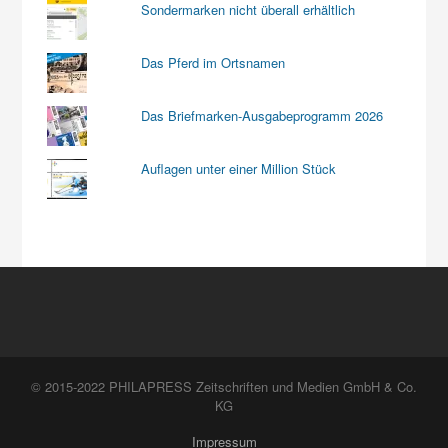
Sondermarken nicht überall erhältlich
Das Pferd im Ortsnamen
Das Briefmarken-Ausgabeprogramm 2026
Auflagen unter einer Million Stück
© 2015-2022 PHILAPRESS Zeitschriften und Medien GmbH & Co.
KG
Impressum