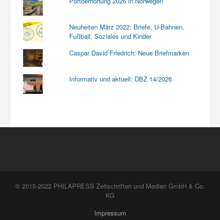
Portoerhöhung 2026 in Norwegen
Neuheiten März 2022: Briefe, U-Bahnen,
Fußball, Soziales und Kinder
Caspar David Friedrich: Neue Briefmarken
Informativ und aktuell: DBZ 14/2026
© 2015-2022 PHILAPRESS Zeitschriften und Medien GmbH & Co.
KG
Impressum