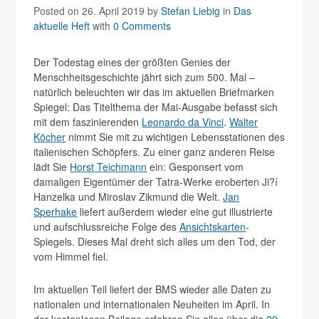
Posted on 26. April 2019
by
Stefan Liebig
in
Das
aktuelle Heft
with
0 Comments
Der Todestag eines der größten Genies der
Menschheitsgeschichte jährt sich zum 500. Mal –
natürlich beleuchten wir das im aktuellen Briefmarken
Spiegel: Das Titelthema der Mai-Ausgabe befasst sich
mit dem faszinierenden
Leonardo da Vinci
.
Walter
Köcher
nimmt Sie mit zu wichtigen Lebensstationen des
italienischen Schöpfers. Zu einer ganz anderen Reise
lädt Sie
Horst Teichmann
ein: Gesponsert vom
damaligen Eigentümer der Tatra-Werke eroberten Ji?í
Hanzelka und Miroslav Zikmund die Welt.
Jan
Sperhake
liefert außerdem wieder eine gut illustrierte
und aufschlussreiche Folge des
Ansichtskarten
-
Spiegels. Dieses Mal dreht sich alles um den Tod, der
vom Himmel fiel.
Im aktuellen Teil liefert der BMS wieder alle Daten zu
nationalen und internationalen Neuheiten im April. In
der kostenlosen Beilage erfahren Sie alles über die
29.