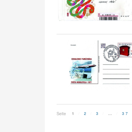
Seite
1
2
3
…
37