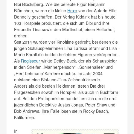
Bibi Blocksberg. Wie die beliebte Figur Benjamin
Blümchen, wurde die kleine
Hexe
von der Autorin Elfie
Donnelly geschaffen. Der Verlag Kiddinx hat bis heute
103 Hörspiele produziert, die sich um Bibi und ihre
Freundin Tina sowie den Martinshof, einen Reiterhof,
drehen.
Seit 2014 wurden vier Kinofilme gedreht, bei denen die
jungen Schauspielerinnen Lina Larissa Strahl und Lisa-
Marie Koroll die beiden beliebten Figuren verkörperten.
Als
Regisseur
wirkte Detlev Buck, der als Schauspieler
in den Streifen „Männerpension“, „Sonnenallee“ und
„Herr Lehmann“Karriere machte. Im Jahr 2004
entstand eine Bibi-und-Tina-Zeichentrickserie.
Anders als die beiden Heldinnen, treten Die drei
Fragezeichen sowohl in Hörspiel- als auch in Buchform
auf. Bei den Protagonisten handelt es sich um die drei
jugendlichen Detektive Justus Jonas, Peter Shaw und
Bob Andrews. Ihre Fälle lösen sie in Rocky Beach,
Kalifornien.
In