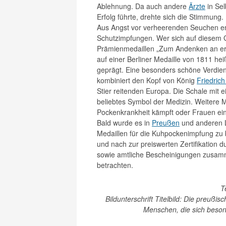
Ablehnung. Da auch andere
Ärzte
in Se
Erfolg führte, drehte sich die Stimmung.
Aus Angst vor verheerenden Seuchen en
Schutzimpfungen. Wer sich auf diesem G
Prämienmedaillen „Zum Andenken an erha
auf einer Berliner Medaille von 1811 he
geprägt. Eine besonders schöne Verdi
kombiniert den Kopf von König
Friedrich
Stier reitenden Europa. Die Schale mit 
beliebtes Symbol der Medizin. Weitere M
Pockenkrankheit kämpft oder Frauen ein
Bald wurde es in
Preußen
und anderen L
Medaillen für die Kuhpockenimpfung zu
und nach zur preiswerten Zertifikation 
sowie amtliche Bescheinigungen zusamme
betrachten.
T
Bildunterschrift Titelbild: Die preußis
Menschen, die sich beson