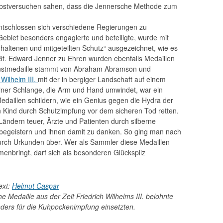
lbstversuchen sahen, dass die Jennersche Methode zum
tschlossen sich verschiedene Regierungen zu
ebiet besonders engagierte und beteiligte, wurde mit
ltenen und mitgeteilten Schutz“ ausgezeichnet, wie es
ißt. Edward Jenner zu Ehren wurden ebenfalls Medaillen
enstmedaille stammt von Abraham Abramson und
 Wilhelm III.
mit der in bergiger Landschaft auf einem
einer Schlange, die Arm und Hand umwindet, war ein
edaillen schildern, wie ein Genius gegen die Hydra der
 Kind durch Schutzimpfung vor dem sicheren Tod retten.
ändern teuer, Ärzte und Patienten durch silberne
 begeistern und ihnen damit zu danken. So ging man nach
durch Urkunden über. Wer als Sammler diese Medaillen
n­bringt, darf sich als besonderen Glückspilz
ext:
Helmut Caspar
che Medaille aus der Zeit Friedrich Wilhelms III. belohnte
ders für die Kuhpockenimpfung einsetzten.