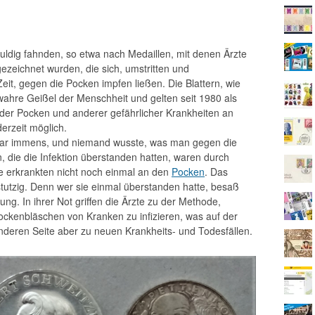
dig fahnden, so etwa nach Medaillen, mit denen Ärzte
zeichnet wurden, die sich, umstritten und
it, gegen die Pocken impfen ließen. Die Blattern, wie
wahre Geißel der Menschheit und gelten seit 1980 als
der Pocken und anderer gefährlicher Krankheiten an
erzeit möglich.
 war immens, und niemand wusste, was man gegen die
 die die Infektion überstanden hatten, waren durch
ie erkrankten nicht noch einmal an den
Pocken
. Das
tutzig. Denn wer sie einmal überstanden hatte, besaß
g. In ihrer Not griffen die Ärzte zu der Methode,
ockenbläschen von Kranken zu infizieren, was auf der
 anderen Seite aber zu neuen Krankheits- und Todesfällen.