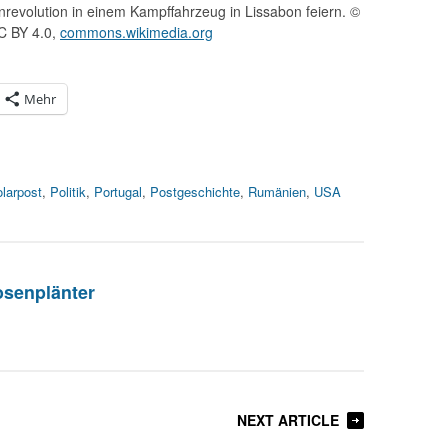
revolution in einem Kampffahrzeug in Lissabon feiern. ©
C BY 4.0,
commons.wikimedia.org
Mehr
larpost
,
Politik
,
Portugal
,
Postgeschichte
,
Rumänien
,
USA
osenplänter
NEXT ARTICLE