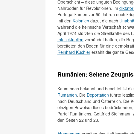
Oberschicht – diese unguten Bedingung
Nährboden für Revolutionen. Im
diktator
Portugal kamen vor 50 Jahren noch krieg
mit den
Kolonien
dazu, die nach
Unabhä
während die heimische Wirtschaft schwä
April 1974 stürzten die Streitkräfte des 
Intellektuellen
verbündet hatten, die Re
bereiteten den Boden für eine demokrat
Reinhard Küchler
erzählt die ganze Gesc
Rumänien: Seltene Zeugnis
Kaum noch bekannt und beachtet ist die 
Rumänien
. Die
Deportation
führte letztl
nach Deutschland und Österreich. Die Ko
einzigen Beweise dieses bedrückenden
Partei Rumäniens. Gottfried Steinmann 
den Seiten 22 und 23.
Abonnenten
erhalten das Heft bereits e