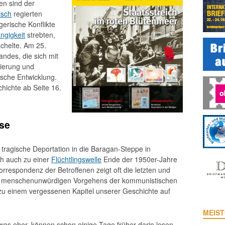
en sind der
isch
regierten
erische Konflikte
ngigkeit
strebten,
chelte. Am 25.
Landes, die sich mit
gierung und
ische Entwicklung.
hichte ab Seite 16.
se
tragische Deporta­tion in die Baragan-Steppe in
ich auch zu einer
Flüchtlingswelle
Ende der 1950er-Jahre
rrespondenz der Betroffenen zeigt oft die letzten und
, menschenunwürdigen Vorgehens der kommunistischen
zu einem vergessenen Kapitel unserer Geschichte auf
MEIST
twas eher, können schon einige Tage früher darin lesen –