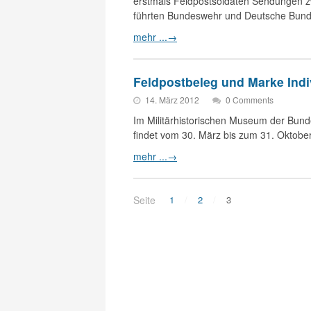
erstmals Feldpostsoldaten Sendungen zw
führten Bundeswehr und Deutsche Bun
mehr ...
→
Feldpostbeleg und Marke Indi
14. März 2012
0 Comments
Im Militärhistorischen Museum der Bun
findet vom 30. März bis zum 31. Oktobe
mehr ...
→
Seite
1
2
3