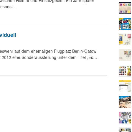
ischen Heimat und Einsatzgebiet. Ein Jahr später
despost…
viduell
deswehr auf dem ehemaligen Flugplatz Berlin-Gatow
r 2012 eine Sonderausstellung unter dem Titel „Es…