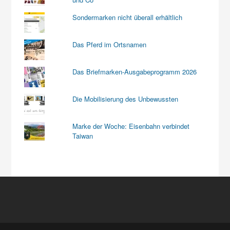
Sondermarken nicht überall erhältlich
Das Pferd im Ortsnamen
Das Briefmarken-Ausgabeprogramm 2026
Die Mobilisierung des Unbewussten
Marke der Woche: Eisenbahn verbindet
Taiwan