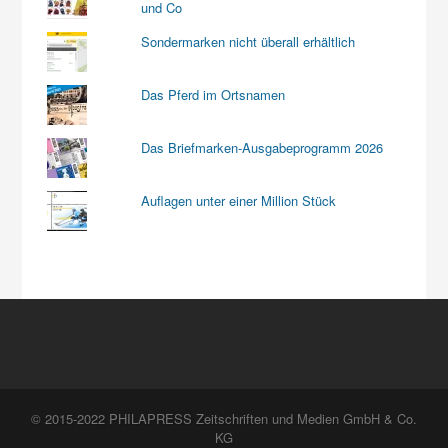
und Co
Sondermarken nicht überall erhältlich
Das Pferd im Ortsnamen
Das Briefmarken-Ausgabeprogramm 2026
Auflagen unter einer Million Stück
© 2015-2022 PHILAPRESS Zeitschriften und Medien GmbH & Co.
KG