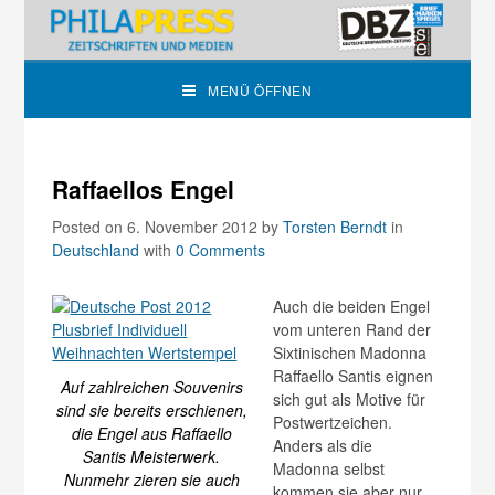
MENÜ ÖFFNEN
Raffaellos Engel
Posted on 6. November 2012
by
Torsten Berndt
in
Deutschland
with
0 Comments
Auch die beiden Engel
vom unteren Rand der
Sixtinischen Madonna
Raffaello Santis eignen
Auf zahlreichen Souvenirs
sich gut als Motive für
sind sie bereits erschienen,
Postwertzeichen.
die Engel aus Raffaello
Anders als die
Santis Meisterwerk.
Madonna selbst
Nunmehr zieren sie auch
kommen sie aber nur