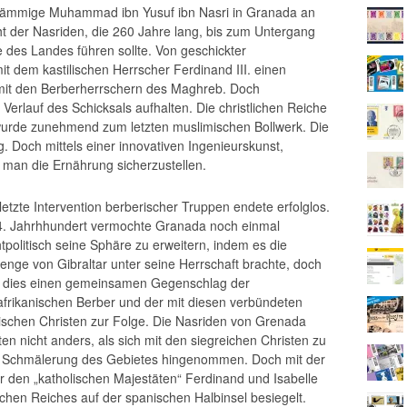
hstämmige Muhammad ibn Yusuf ibn Nasri in Granada an
t der Nasriden, die 260 Jahre lang, bis zum Untergang
 des Landes führen sollte. Von geschickter
 dem kastilischen Herrscher Ferdinand III. einen
r mit den Berberherrschern des Maghreb. Doch
Verlauf des Schicksals aufhalten. Die christlichen Reiche
urde zunehmend zum letzten muslimischen Bollwerk. Die
. Doch mittels einer innovativen Ingenieurskunst,
man die Ernährung sicherzustellen.
letzte Intervention berberischer Truppen endete erfolglos.
4. Jahrhhundert vermochte Granada noch einmal
politisch seine Sphäre zu erweitern, indem es die
nge von Gibraltar unter seine Herrschaft brachte, doch
e dies einen gemeinsamen Gegenschlag der
afrikanischen Berber und der mit diesen verbündeten
ischen Christen zur Folge. Die Nasriden von Grenada
en nicht anders, als sich mit den siegreichen Christen zu
die Schmälerung des Gebietes hingenommen. Doch mit der
r den „katholischen Majestäten“ Ferdinand und Isabelle
chen Reiches auf der spanischen Halbinsel besiegelt.