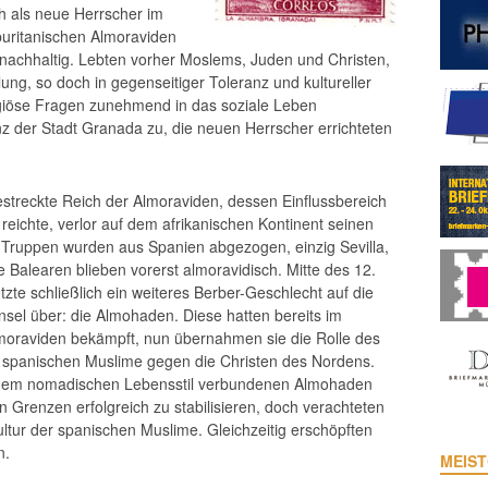
ich als neue Herrscher im
puritanischen Almoraviden
 nachhaltig. Lebten vorher Moslems, Juden und Christen,
lung, so doch in gegenseitiger Toleranz und kultureller
igiöse Fragen zunehmend in das soziale Leben
z der Stadt Granada zu, die neuen Herrscher errichteten
streckte Reich der Almoraviden, dessen Einflussbereich
reichte, verlor auf dem afrikanischen Kontinent seinen
Truppen wurden aus Spanien abgezogen, einzig Sevilla,
 Balearen blieben vorerst almoravidisch. Mitte des 12.
zte schließlich ein weiteres Berber-Geschlecht auf die
nsel über: die Almohaden. Diese hatten bereits im
moraviden bekämpft, nun übernahmen sie die Rolle des
r spanischen Muslime gegen die Christen des Nordens.
 dem nomadischen Lebensstil verbundenen Almohaden
n Grenzen erfolgreich zu stabilisieren, doch verachteten
ultur der spanischen Muslime. Gleichzeitig erschöpften
n.
MEIST