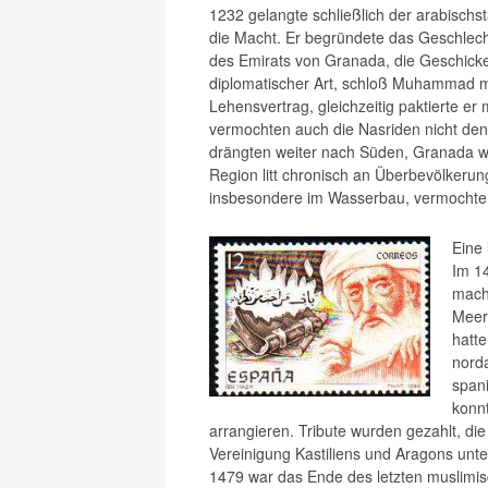
1232 gelangte schließlich der arabisc
die Macht. Er begründete das Geschlech
des Emirats von Granada, die Geschicke
diplomatischer Art, schloß Muhammad mit
Lehensvertrag, gleichzeitig paktierte e
vermochten auch die Nasriden nicht den 
drängten weiter nach Süden, Granada w
Region litt chronisch an Überbevölkerung
insbesondere im Wasserbau, vermochte 
Eine 
Im 1
macht
Meere
hatt
nord
span
konnt
arrangieren. Tribute wurden gezahlt, 
Vereinigung Kastiliens und Aragons unte
1479 war das Ende des letzten muslimis