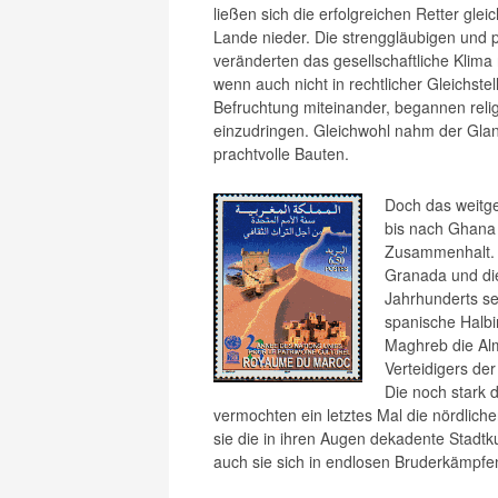
ließen sich die erfolgreichen Retter gle
Lande nieder. Die strenggläubigen und 
veränderten das gesellschaftliche Klima
wenn auch nicht in rechtlicher Gleichstel
Befruchtung miteinander, begannen rel
einzudringen. Gleichwohl nahm der Glan
prachtvolle Bauten.
Doch das weitge
bis nach Ghana 
Zusammenhalt. 
Granada und die
Jahrhunderts set
spanische Halbi
Maghreb die Al
Verteidigers de
Die noch stark
vermochten ein letztes Mal die nördliche
sie die in ihren Augen dekadente Stadtk
auch sie sich in endlosen Bruderkämpfe