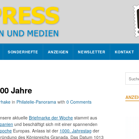
SONDERHEFTE
ANZEIGEN
NEWSLETTER
KONTAKT
00 Jahre
ANZE
rhake
in
Philatelie-Panorama
with
0 Comments
nsere aktuelle
Briefmarke der Woche
stammt aus
panien
und beschäftigt sich mit einer spannenden
poche
Europas. Anlass ist der
1000. Jahrestag
der
ründung des Königreichs Granada. Das Datum 1013