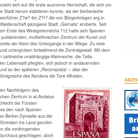
ezieht sich auf die erste auonome Herrschaft, die sich um
ie Stadt herum etablieren konnte, als der berberische
eerführer Z?w? ibn Z?r? die von Bürgerkriegen arg in
itleidenschaft gezogene Stadt „Garnata“ eroberte. Seit
em Ende des Westgotenreichs 712 hatte sich Spanien
 pulsierenden, multiethnischen Zentrum der Kunst und
bereits der Keim des Untergangs in der Wiege. Zu viele
 und untergruben fortwährend die Zentralgewalt. Mit dem
n zahlreiche unabhängige Kleinreiche, die Taifa-
len Lebensstil pflegten, sich jedoch in andauernden
und so der späteren „Reconquista“ – also der
Königreiche des Nordens die Tore öffneten.
ANZE
 den Nachfolgern des
ischen Zentrum in al-Andalus
hlecht der Fürsten
rstes den nach Spanien
se Berber-Dynastie aus der
Emiraten ins Land gerufen
n die vordringenden
 durchaus geschlagen, doch