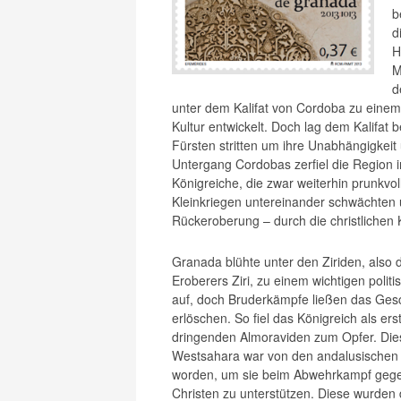
b
d
H
M
d
unter dem Kalifat von Cordoba zu einem
Kultur entwickelt. Doch lag dem Kalifat 
Fürsten stritten um ihre Unabhängigkeit
Untergang Cordobas zerfiel die Region i
Königreiche, die zwar weiterhin prunkvol
Kleinkriegen untereinander schwächten 
Rückeroberung – durch die christlichen 
Granada blühte unter den Ziriden, also
Eroberers Ziri, zu einem wichtigen polit
auf, doch Bruderkämpfe ließen das Gesc
erlöschen. So fiel das Königreich als e
dringenden Almoraviden zum Opfer. Die
Westsahara war von den andalusischen 
worden, um sie beim Abwehrkampf gege
Christen zu unterstützen. Diese wurden