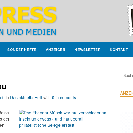
SONDERHEFTE
ANZEIGEN
NEWSLETTER
KONTAKT
au
ANZE
ndt
in
Das aktuelle Heft
with
0 Comments
Reise
ts der
hen