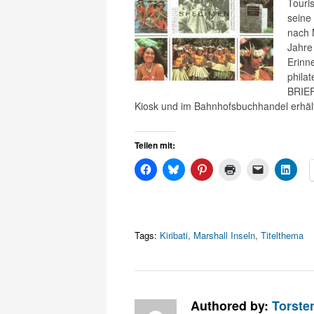
Touri
seine 
nach 
Jahre
Erinn
philat
BRIEF
Kiosk und im Bahnhofsbuchhandel erhält
Teilen mit:
Tags:
Kiribati
,
Marshall Inseln
,
Titelthema
Authored by:
Torste