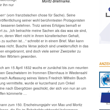
Moritz-Briefmarke.
ür ihn nur
en“ (vom französischen chose für Sache). Seine
Veröffentlichung seiner wohl berühmtesten Protagonisten
es besseren belehren. Trotz seines Erfolges bemaß er
ert zu. „Ich betrachte meine Sachen als das was sie sind,
n, deren Wert nicht in ihrem künstlerischen Gehalt,
zu suchen ist…“ schreibt er in einem Brief. Man kann
 was nicht. Buschs Verse jedoch sind unwiderruflich in das
en eingebrannt, sind doch viele seiner Zweizeiler zu
lten Wörtern geworden.
ANZE
sch am 15 April 1832 wuchs er zunächst bis zum neunten
eben Geschwistern im frommen Elternhaus in Wiedensahl
 nach Auffassung seines Vaters Friedrich Wilhelm Busch
ung vermittelte, wurde er kurzerhand zum Onkel
eine nach Ebergötzen geschickt, der sich von nun an um
effen kümmerte …
llmann zum 150. Erscheinungsjahr von Max und Moritz
lesen, die Sie im Bahnhofsbuchhandel bekommen.