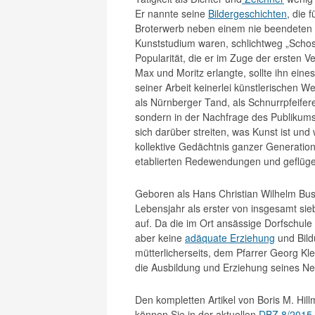
Er nannte seine
Bildergeschichten
, die f
Broterwerb neben einem nie beendeten
Kunststudium waren, schlichtweg „Schos
Popularität, die er im Zuge der ersten 
Max und Moritz erlangte, sollte ihn ein
seiner Arbeit keinerlei künstlerischen W
als Nürnberger Tand, als Schnurrpfeifere
sondern in der Nachfrage des Publikums 
sich darüber streiten, was Kunst ist und
kollektive Gedächtnis ganzer Generation
etablierten Redewendungen und geflüge
Geboren als Hans Christian Wilhelm Bu
Lebensjahr als erster von insgesamt si
auf. Da die im Ort ansässige Dorfschule
aber keine
adäquate Erziehung
und Bild
mütterlicherseits, dem Pfarrer Georg Kl
die Ausbildung und Erziehung seines N
Den kompletten Artikel von Boris M. Hi
können Sie in der aktuellen
DBZ 8/2015