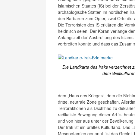
Islamischen Staates (IS) bei der Zerstö
archäologische Stätten im nördlichen I
den Barbaren zum Opfer, zwei Orte die 
Die Terroristen des IS erklären die Vern
heidnisch seien. Der Koran verlange den
Anfangszeit der Ausbreitung des Islams
verbreiten konnte und dass das Zusamme
Die Landkarte des Iraks verzeichnet za
dem Weltkulture
dem „Haus des Krieges“, dem die Nichtm
dritte, neutrale Zone geschaffen. Allerd
Terroraktionen als Dschihad zu deklari
radikalste Bewegung dieser Art ist heute 
und von hier aus unter der Bevölkerung 
Der Irak ist ein uraltes Kulturland. Das
Mesopotamien genannt, ist das Gebiet, 