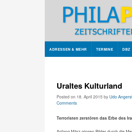
ADRESSEN & MEHR
TERMINE
DBZ
Uraltes Kulturland
Posted on 18. April 2015
by
Udo Angerst
Comments
Terroristen zerstören das Erbe des Ir
Anfang März gingen Bilder durch die M