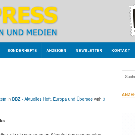
SONDERHEFTE
ANZEIGEN
NEWSLETTER
KONTAKT
ANZE
ein
in
DBZ - Aktuelles Heft
,
Europa und Übersee
with
0
aks
edien, die die vermummten Kämpfer des sogenannten