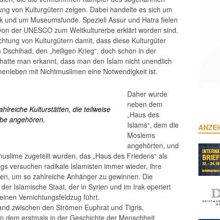
rung von Kulturgütern zeigen. Dabei handelte es sich um
rak und um Museumsfunde. Speziell Assur und Hatra fielen
von der UNESCO zum Weltkulturerbe erklärt worden sind.
ichtung von Kulturgütern damit, dass diese Kulturgüter
 Dschihad, den „heiligen Krieg“, doch schon in der
 hatte man erkannt, dass man den Islam nicht unendlich
nleben mit Nichtmuslimen eine Notwendigkeit ist.
Daher wurde
neben dem
hlreiche Kulturstätten, die teilweise
„Haus des
rbe angehören.
Islams“, dem die
ANZE
Moslems
angehörten, und
uslime zugeteilt wurden, das „Haus des Friedens“ als
ings versuchen radikale Islamisten immer wieder, ihre
eren, um so zahlreiche Anhänger zu gewinnen. Die
der Islamische Staat, der in Syrien und im Irak operiert
einen Vernichtungsfeldzug führt.
 Land zwischen den Strömen Euphrat und Tigris,
in dem erstmals in der Geschichte der Menschheit