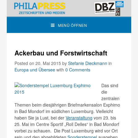
MENÜ ÖFFNEN
Ackerbau und Forstwirtschaft
Posted on 20. Mai 2015
by
Stefanie Dieckmann
in
Europa und Übersee
with
0 Comments
Das sind
die
zentralen
Themen beim diesjährigen Briefmarkensalon Exphimo
in Bad Mondorf im südlichen Luxemburg. Vielleicht
haben Sie ja Lust, bei der
Veranstaltung
vom 23. bis
25. Mai im Centre Sportif „Roll Delles“ in Bad Mondorf
vorbei zu schauen. Die Post Luxemburg wird vor Ort
sein und den abgebildeten
Sonderstempel
ausgeben.