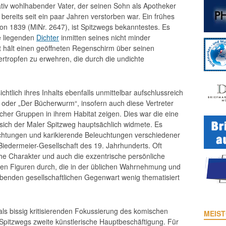
ativ wohlhabender Vater, der seinen Sohn als Apotheker
bereits seit ein paar Jahren verstorben war. Ein frühes
n 1839 (MiNr. 2647), ist Spitzwegs bekanntestes. Es
ze liegenden
Dichter
inmitten seines nicht minder
t hält einen geöffneten Regenschirm über seinen
rtropfen zu erwehren, die durch die undichte
chtlich ihres Inhalts ebenfalls unmittelbar aufschlussreich
“ oder „Der Bücherwurm“, insofern auch diese Vertreter
icher Gruppen in ihrem Habitat zeigen. Dies war die eine
ich der Maler Spitzweg hauptsächlich widmete. Es
chtungen und karikierende Beleuchtungen verschiedener
iedermeier-Gesellschaft des 19. Jahrhunderts. Oft
he Charakter und auch die exzentrische persönliche
en Figuren durch, die in der üblichen Wahrnehmung und
rebenden gesellschaftlichen Gegenwart wenig thematisiert
als bissig kritisierenden Fokussierung des komischen
MEIST
 Spitzwegs zweite künstlerische Hauptbeschäftigung. Für