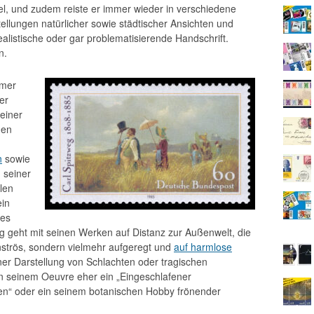
el, und zudem reiste er immer wieder in verschiedene
llungen natürlicher sowie städtischer Ansichten und
alistische oder gar problematisierende Handschrift.
n.
amer
er
einer
hen
n
sowie
 seiner
len
ein
hes
g geht mit seinen Werken auf Distanz zur Außenwelt, die
strös, sondern vielmehr aufgeregt und
auf harmlose
iner Darstellung von Schlachten oder tragischen
n seinem Oeuvre eher ein „Eingeschlafener
ten“ oder ein seinem botanischen Hobby frönender