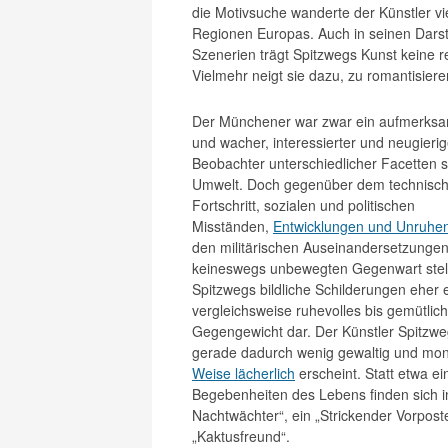
die Motivsuche wanderte der Künstler vi
Regionen Europas. Auch in seinen Darste
Szenerien trägt Spitzwegs Kunst keine re
Vielmehr neigt sie dazu, zu romantisiere
Der Münchener war zwar ein aufmerks
und wacher, interessierter und neugierig
Beobachter unterschiedlicher Facetten s
Umwelt. Doch gegenüber dem technisc
Fortschritt, sozialen und politischen
Misständen,
Entwicklungen und Unruhe
den militärischen Auseinandersetzungen
keineswegs unbewegten Gegenwart stel
Spitzwegs bildliche Schilderungen eher 
vergleichsweise ruhevolles bis gemütlic
Gegengewicht dar. Der Künstler Spitzwe
gerade dadurch wenig gewaltig und mon
Weise lächerlich
erscheint. Statt etwa e
Begebenheiten des Lebens finden sich i
Nachtwächter“, ein „Strickender Vorpos
„Kaktusfreund“.