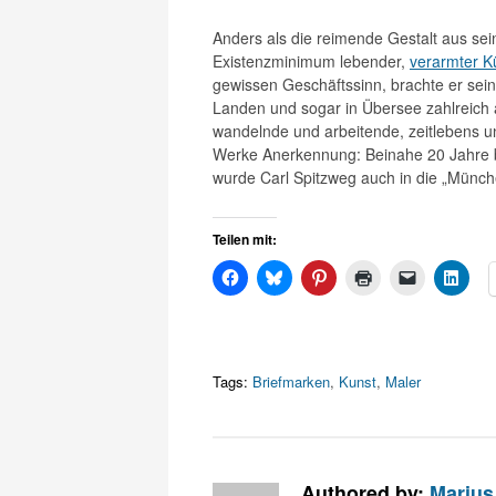
Anders als die reimende Gestalt aus s
Existenzminimum lebender,
verarmter Kü
gewissen Geschäftssinn, brachte er sein
Landen und sogar in Übersee zahlreich 
wandelnde und arbeitende, zeitlebens un
Werke Anerkennung: Beinahe 20 Jahre be
wurde Carl Spitzweg auch in die „Mün
Teilen mit:
Tags:
Briefmarken
,
Kunst
,
Maler
Authored by:
Marius 