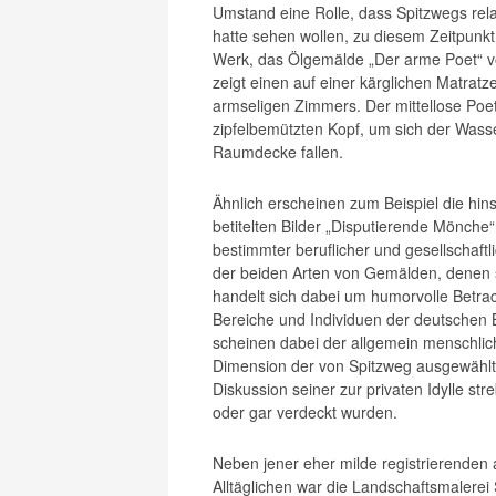
Umstand eine Rolle, dass Spitzwegs rel
hatte sehen wollen, zu diesem Zeitpunkt 
Werk, das Ölgemälde „Der arme Poet“ vo
zeigt einen auf einer kärglichen Matrat
armseligen Zimmers. Der mittellose Poe
zipfelbemützten Kopf, um sich der Wasse
Raumdecke fallen.
Ähnlich erscheinen zum Beispiel die hinsi
betitelten Bilder „Disputierende Mönche
bestimmter beruflicher und gesellschaftl
der beiden Arten von Gemälden, denen s
handelt sich dabei um humorvolle Betra
Bereiche und Individuen der deutschen B
scheinen dabei der allgemein menschlic
Dimension der von Spitzweg ausgewählt
Diskussion seiner zur privaten Idylle st
oder gar verdeckt wurden.
Neben jener eher milde registrierenden 
Alltäglichen war die Landschaftsmalerei