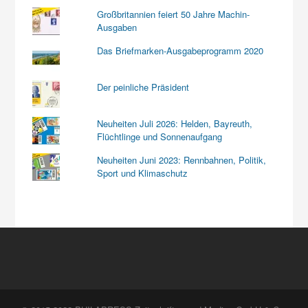
Großbritannien feiert 50 Jahre Machin-
Ausgaben
Das Briefmarken-Ausgabeprogramm 2020
Der peinliche Präsident
Neuheiten Juli 2026: Helden, Bayreuth,
Flüchtlinge und Sonnenaufgang
Neuheiten Juni 2023: Rennbahnen, Politik,
Sport und Klimaschutz