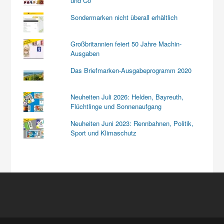
und Co
Sondermarken nicht überall erhältlich
Großbritannien feiert 50 Jahre Machin-
Ausgaben
Das Briefmarken-Ausgabeprogramm 2020
Neuheiten Juli 2026: Helden, Bayreuth,
Flüchtlinge und Sonnenaufgang
Neuheiten Juni 2023: Rennbahnen, Politik,
Sport und Klimaschutz