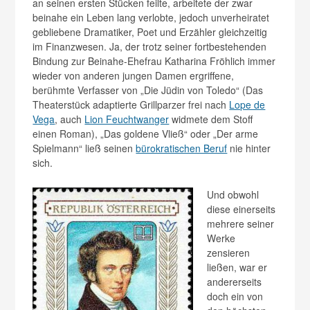
an seinen ersten Stücken feilte, arbeitete der zwar
beinahe ein Leben lang verlobte, jedoch unverheiratet
gebliebene Dramatiker, Poet und Erzähler gleichzeitig
im Finanzwesen. Ja, der trotz seiner fortbestehenden
Bindung zur Beinahe-Ehefrau Katharina Fröhlich immer
wieder von anderen jungen Damen ergriffene,
berühmte Verfasser von „Die Jüdin von Toledo“ (Das
Theaterstück adaptierte Grillparzer frei nach
Lope de
Vega
, auch
Lion Feuchtwanger
widmete dem Stoff
einen Roman), „Das goldene Vließ“ oder „Der arme
Spielmann“ ließ seinen
bürokratischen Beruf
nie hinter
sich.
Und obwohl
diese einerseits
mehrere seiner
Werke
zensieren
ließen, war er
andererseits
doch ein von