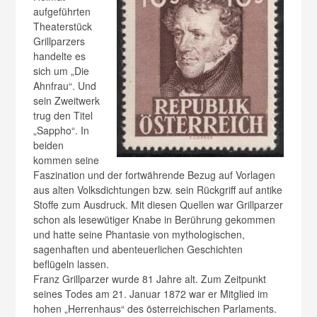
aufgeführten
Theaterstück
Grillparzers
handelte es
sich um „Die
Ahnfrau“. Und
sein Zweitwerk
trug den Titel
„Sappho“. In
beiden
kommen seine
Faszination und der fortwährende Bezug auf Vorlagen
aus alten Volksdichtungen bzw. sein Rückgriff auf antike
Stoffe zum Ausdruck. Mit diesen Quellen war Grillparzer
schon als lesewütiger Knabe in Berührung gekommen
und hatte seine Phantasie von mythologischen,
sagenhaften und abenteuerlichen Geschichten
beflügeln lassen.
Franz Grillparzer wurde 81 Jahre alt. Zum Zeitpunkt
seines Todes am 21. Januar 1872 war er Mitglied im
hohen „Herrenhaus“ des österreichischen Parlaments.