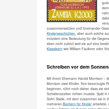
gute
dem 
nahm
dabe
vera
zusammensetzten und füreinander Gesc
Kindergeschichten
, aber auch solche au
trotzdem eine Bedeutung für die Gegenw
eben nicht zuletzt weil sie auf eine bes
Klassikern
wie William Faulkner oder Virg
Schreiben vor dem Sonnen
Mit ihrem Ehemann Harold Morrison – di
Morrison zwei Kinder. Ihre bevorzugte 
beginnen, rührt noch daher, dass sie si
Schlafenszeiten richten musste. Spät in 
Sohn Slade, mit dem zusammen sie in d
mehreren
Büchern für Kinder
arbeitete,