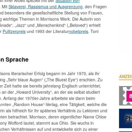
n ihrer Arbeit speziell mit der
Situation von
. Mit
Sklaverei, Rassismus und Ausgrenzung
, den Fragen
d besonders die gesellschaftliche Stellung von Frauen,
ng wichtige Themen in Morrisons Werk. Die Autorin von
nade“, „Jazz“ und „Menschenkind“ („Beloved“) erhielt
er
Pulitzerpreis
und 1993 der Literatur
nobelpreis
. Toni
on Sprache
isons literarischer Erfolg begann im Jahr 1970, als ihr
ANZE
ling „Sehr blaue Augen“ („The Bluest Eye“) erschien. Zu
er Zeit hatte sie bereits jahrelang Englisch unterrichtet,
 an der „Howard University“, an der sie selbst studiert
e. Anfang der 1970er-Jahre arbeitete sie dann beim
nnten „Random House“-Verlag, eine Tätigkeit, welche die
rin als hilfreich für ihr späteres Verhältnis zu Lektoren und
ten betrachtet. Morrison, deren eigentlicher Name Chloe
ony Wofford lautet, stammt aus Ohio. Sie wuchs in
achen Verhältnissen auf und entwickelte sich zu einer