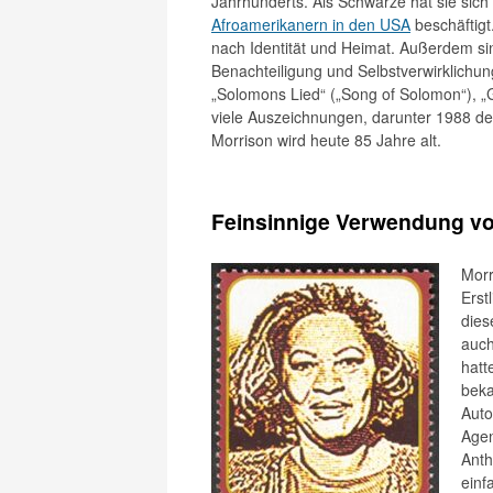
Jahrhunderts. Als Schwarze hat sie sich i
Afroamerikanern in den USA
beschäftigt
nach Identität und Heimat. Außerdem sin
Benachteiligung und Selbstverwirklichu
„Solomons Lied“ („Song of Solomon“), „G
viele Auszeichnungen, darunter 1988 d
Morrison wird heute 85 Jahre alt.
Feinsinnige Verwendung v
Morr
Erst
dies
auch
hatt
beka
Auto
Agen
Anth
einf