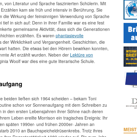
n, von Literatur und Sprache faszinierten Schülerin. Mit
Erzählen kam sie früh und intensiv in Berührung. Sie
 die Wirkung der feinsinnigen Verwendung von Sprache
i tief in sich auf: Denn in ihrer Familie war es eine fest
nkerte gemeinsame Aktivität, dass sich die Generationen
hichten erzählten. Es waren
phantasievolle
s der Wirklichkeit und Vergangenheit. Geschichten, die
art hatten. Die etwas bei den Hörern bewirken konnten,
timmte Art erzählt wurden. Neben der
Lektüre von
inia Woolf war dies eine gute literarische Schule.
aufgang
e beiden ließen sich 1964 scheiden – bekam Toni
Routine schon vor Sonnenaufgang mit dem Schreiben zu
ch in den ersten Lebensjahren ihrer Söhne nach deren
ihrem Leben ereilte Morrison ein tragisches Ereignis: Ihr
en späten 1990er- und frühen 2000er- Jahren an
MEIST
 starb 2010 an Bauchspeicheldrüsenkrebs. Trotz ihres