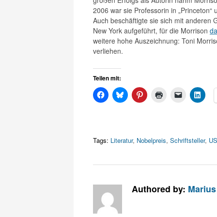
großen Erfolgs als Autorin nahm Morriso
2006 war sie Professorin in „Princeton“ 
Auch beschäftigte sie sich mit anderen
New York aufgeführt, für die Morrison
da
weitere hohe Auszeichnung: Toni Morris
verliehen.
Teilen mit:
Tags:
Literatur
,
Nobelpreis
,
Schriftsteller
,
U
Authored by:
Marius 