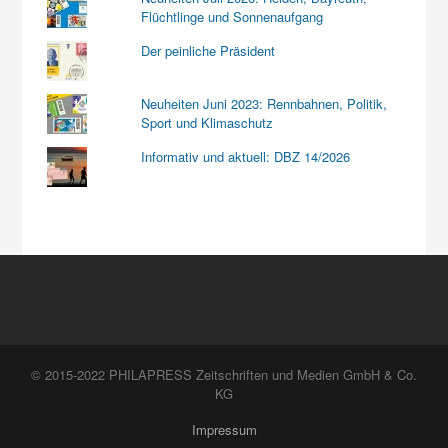
Flüchtlinge und Sonnenaufgang
Der peinliche Präsident
Neuheiten Juni 2023: Rennbahnen, Politik,
Sport und Klimaschutz
Informativ und aktuell: DBZ 14/2026
© 2015-2022 PHILAPRESS Zeitschriften und Medien GmbH & Co.
KG
Impressum