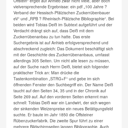
Offstein“ ergibt auf Anhieb zwar nicht viele, aber doch
vielversprechende Ergebnisse: ein pdf „100 Jahre ?
Verband der Hessisch-Pfälzischen Zuckerrübenbauer
eV“ und „RPB ? Rheinisch-Pfälzische Bibliographie“. Bei
beiden wird Tobias Deiß im Subtext aufgeführt und der
Verdacht drängt sich auf, dass Deiß mit dem
Zuckerrübenanbau zu tun hatte. Das erste
Suchergebnis ist auf Anhieb erfolgversprechend und
abschreckend zugleich: Das Dokument beschäftigt sich
mit der Geschichte des Zuckerrübenanbaus, umfasst
allerdings 305 Seiten. Um nicht alle lesen zu müssen,
auf der Suche nach Herrn Deiß, bietet sich folgender
praktischer Trick an: Man drücke die
Tastenkombination „STRG+F“ und gebe im sich
öffnenden Fenster den Suchbegriff ein. Der Name Deiß
taucht auf den Seiten 34, 35 und in der Chronik auf
Seite 269 auf. Auf den vorderen Seiten erkennt man
schnell: Tobias Deiß war ein Landwirt, der sich wegen
der sinkenden Weizenpreise ein neues Betätigungsfeld
suchte. Er baute im Jahr 1850 die Offsteiner
Rübenzuckerfabrik. Die zweite Spur führt zu einer
mehrere Bildschirmseiten langen Bibliographie. Auch