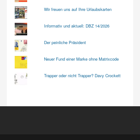
Wir freuen uns auf Ihre Urlaubskarten
Informativ und aktuell: DBZ 14/2026
Der peinliche Präsident
Neuer Fund einer Marke ohne Matrixcode
Trapper oder nicht Trapper? Davy Crockett