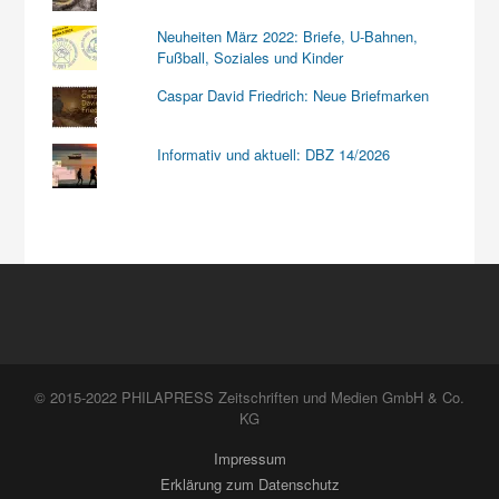
Neuheiten März 2022: Briefe, U-Bahnen,
Fußball, Soziales und Kinder
Caspar David Friedrich: Neue Briefmarken
Informativ und aktuell: DBZ 14/2026
© 2015-2022 PHILAPRESS Zeitschriften und Medien GmbH & Co.
KG
Impressum
Erklärung zum Datenschutz