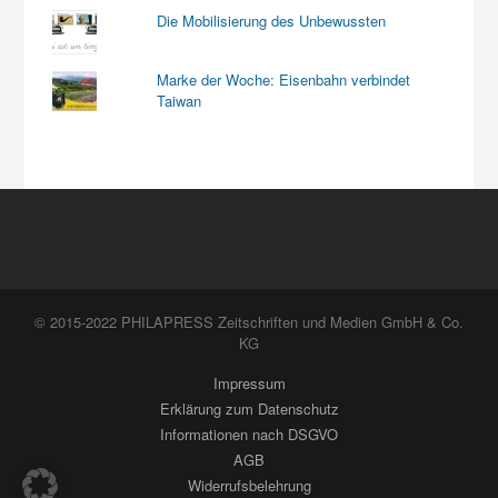
Die Mobilisierung des Unbewussten
Marke der Woche: Eisenbahn verbindet
Taiwan
© 2015-2022 PHILAPRESS Zeitschriften und Medien GmbH & Co.
KG
Impressum
Erklärung zum Datenschutz
Informationen nach DSGVO
AGB
Widerrufsbelehrung