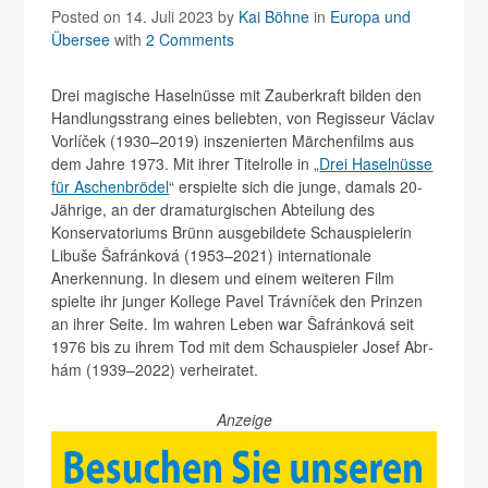
Posted on 14. Juli 2023
by
Kai Böhne
in
Europa und
Übersee
with
2 Comments
Drei magische Haselnüsse mit Zauberkraft bilden den
Handlungsstrang eines beliebten, von Regisseur Václav
Vorlíček (1930–2019) inszenierten Märchenfilms aus
dem Jahre 1973. Mit ihrer Titelrolle in „
Drei Haselnüsse
für Aschenbrödel
“ erspielte sich die junge, damals 20-
Jährige, an der dramaturgischen Abteilung des
Konservatoriums Brünn ausgebildete Schauspielerin
Libuše Šafránková (1953–2021) internationale
Anerkennung. In diesem und einem weiteren Film
spielte ihr junger Kollege Pavel Trávníček den Prinzen
an ihrer Seite. Im wahren Leben war Šafránková seit
1976 bis zu ihrem Tod mit dem Schauspieler Josef Abr­
hám (1939–2022) verheiratet.
Anzeige