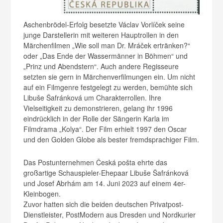
Aschenbrödel-Erfolg besetzte Václav Vorlíček seine
junge Darstellerin mit weiteren Hauptrollen in den
Märchenfilmen „Wie soll man Dr. Mráček ertränken?“
oder „Das Ende der Wassermänner in Böhmen“ und
„Prinz und Abendstern“. Auch andere Regisseure
setzten sie gern in Märchenverfilmungen ein. Um nicht
auf ein Filmgenre festgelegt zu werden, bemühte sich
Libuše Šafránková um Charakterrollen. Ihre
Vielseitigkeit zu demonstrieren, gelang ihr 1996
eindrücklich in der Rolle der Sängerin Karla im
Filmdrama „Kolya“. Der Film erhielt 1997 den Oscar
und den Golden Globe als bester fremdsprachiger Film.
Das Postunternehmen Česká pošta ehrte das
großartige Schauspieler-Ehepaar Libuše Šafránková
und Josef Abrhám am 14. Juni 2023 auf einem 4er-
Kleinbogen.
Zuvor hatten sich die beiden deutschen Privatpost-
Dienstleister, PostModern aus Dresden und Nordkurier