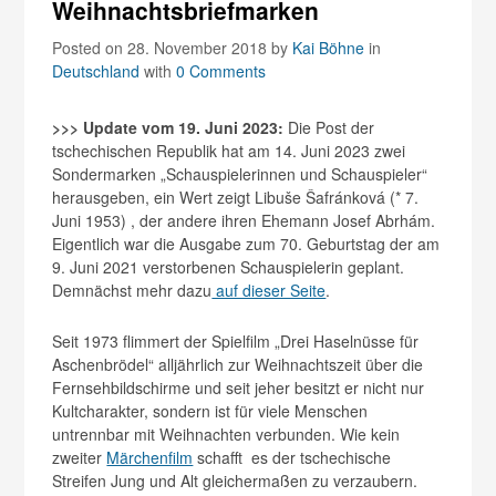
Weihnachtsbriefmarken
Posted on 28. November 2018
by
Kai Böhne
in
Deutschland
with
0 Comments
>>> Update vom 19. Juni 2023:
Die Post der
tschechischen Republik hat am 14. Juni 2023 zwei
Sondermarken „Schauspielerinnen und Schauspieler“
herausgeben, ein Wert zeigt Libuše Šafránková (* 7.
Juni 1953) , der andere ihren Ehemann Josef Abrhám.
Eigentlich war die Ausgabe zum 70. Geburtstag der am
9. Juni 2021 verstorbenen Schauspielerin geplant.
Demnächst mehr dazu
auf dieser Seite
.
Seit 1973 flimmert der Spielfilm „Drei Haselnüsse für
Aschenbrödel“ alljährlich zur Weihnachtszeit über die
Fernsehbildschirme und seit jeher besitzt er nicht nur
Kultcharakter, sondern ist für viele Menschen
untrennbar mit Weihnachten verbunden. Wie kein
zweiter
Märchenfilm
schafft es der tschechische
Streifen Jung und Alt gleichermaßen zu verzaubern.