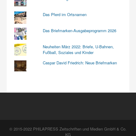
Das Pferd im Ortsnamen
Das Briefmarken-Ausgabeprogramm 2026
Neuheiten März 2022: Briefe, U-Bahnen,
Fußball, Soziales und Kinder
Caspar David Friedrich: Neue Briefmarken
© 2015-2022 PHILAPRESS Zeitschriften und Medien GmbH & Co.
KG