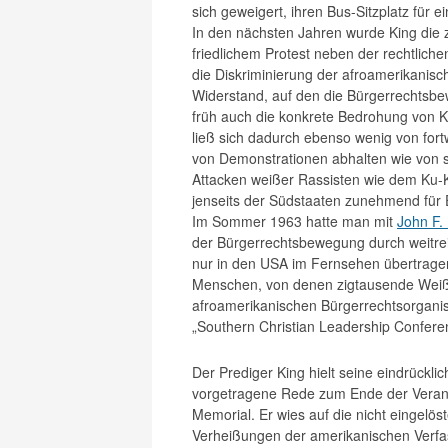
sich geweigert, ihren Bus-Sitzplatz für
In den nächsten Jahren wurde King die z
friedlichem Protest neben der rechtlich
die Diskriminierung der afroamerikanisc
Widerstand, auf den die Bürgerrechtsbe
früh auch die konkrete Bedrohung von K
ließ sich dadurch ebenso wenig von fort
von Demonstrationen abhalten wie von s
Attacken weißer Rassisten wie dem Ku-K
jenseits der Südstaaten zunehmend für
Im Sommer 1963 hatte man mit
John F.
der Bürgerrechtsbewegung durch weitre
nur in den USA im Fernsehen übertrage
Menschen, von denen zigtausende Weiße
afroamerikanischen Bürgerrechtsorganis
„Southern Christian Leadership Conferen
Der Prediger King hielt seine eindrücklic
vorgetragene Rede zum Ende der Verans
Memorial. Er wies auf die nicht eingelöst
Verheißungen der amerikanischen Verfas