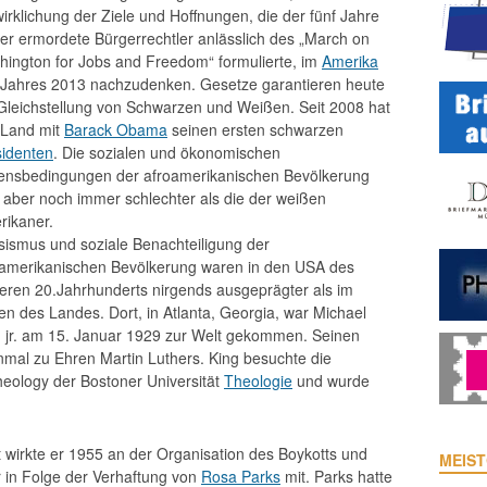
irklichung der Ziele und Hoffnungen, die der fünf Jahre
er ermordete Bürgerrechtler anlässlich des „March on
ington for Jobs and Freedom“ formulierte, im
Amerika
 Jahres 2013 nachzudenken. Gesetze garantieren heute
Gleichstellung von Schwarzen und Weißen. Seit 2008 hat
 Land mit
Barack Obama
seinen ersten schwarzen
sidenten
. Die sozialen und ökonomischen
ensbedingungen der afroamerikanischen Bevölkerung
 aber noch immer schlechter als die der weißen
rikaner.
ismus und soziale Benachteiligung der
oamerikanischen Bevölkerung waren in den USA des
leren 20.Jahrhunderts nirgends ausgeprägter als im
n des Landes. Dort, in Atlanta, Georgia, war Michael
g jr. am 15. Januar 1929 zur Welt gekommen. Seinen
nmal zu Ehren Martin Luthers. King besuchte die
Theology der Bostoner Universität
Theologie
und wurde
wirkte er 1955 an der Organisation des Boykotts und
MEIST
 in Folge der Verhaftung von
Rosa Parks
mit. Parks hatte