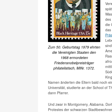
Verw
spät
Wash
des
die 
das
Prä
Leb
sind
Zum 50. Geburtstag 1979 ehrten
Ame
die Vereinigten Staaten den
Rass
1968 ermordeten
afr
Friedensnobelpreisträger
mitt
philatelistisch, MiNr. 1372.
Süde
Kin
Namen änderten die Eltern bald noch ei
Universität, studierte an der School of 
dann Pfarrer.
Und zwar in Montgomery, Alabama. Dort 
Protestes der schwarzen Stadtbewohner