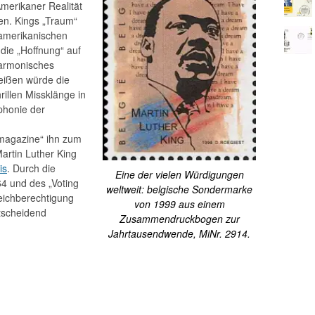
Amerikaner Realität
en. Kings „Traum“
„amerikanischen
die „Hoffnung“ auf
harmonisches
ißen würde die
illen Missklänge in
phonie der
magazine“ ihn zum
Martin Luther King
is
. Durch die
Eine der vielen Würdigungen
64 und des „Voting
weltweit: belgische Sondermarke
leichberechtigung
von 1999 aus einem
tscheidend
Zusammendruckbogen zur
Jahrtausendwende, MiNr. 2914.