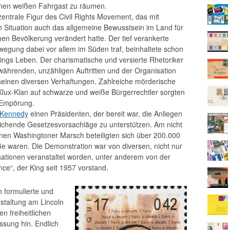
 einen weißen Fahrgast zu räumen.
entrale Figur des Civil Rights Movement, das mit
en Situation auch das allgemeine Bewusstsein im Land für
hen Bevölkerung verändert hatte. Der tief verankerte
wegung dabei vor allem im Süden traf, beinhaltete schon
ings Leben. Der charismatische und versierte Rhetoriker
währenden, unzähligen Auftritten und der Organisation
einen diversen Verhaftungen. Zahlreiche mörderische
lux-Klan auf schwarze und weiße Bürgerrechtler sorgten
 Empörung.
 Kennedy
einen Präsidenten, der bereit war, die Anliegen
ichende Gesetzesvorsachläge zu unterstützen. Am nicht
nen Washingtoner Marsch beteiligten sich über 200.000
 waren. Die Demonstration war von diversen, nicht nur
ationen veranstaltet worden, unter anderem von der
ce“, der King seit 1957 vorstand.
h formulierte und
taltung am Lincoln
en freiheitlichen
sung hin. Endlich