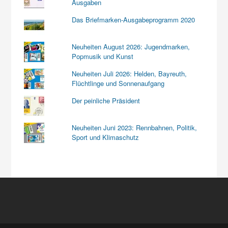
Ausgaben
Das Briefmarken-Ausgabeprogramm 2020
Neuheiten August 2026: Jugendmarken,
Popmusik und Kunst
Neuheiten Juli 2026: Helden, Bayreuth,
Flüchtlinge und Sonnenaufgang
Der peinliche Präsident
Neuheiten Juni 2023: Rennbahnen, Politik,
Sport und Klimaschutz