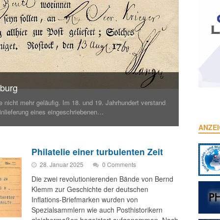
nburg
e nicht mehr geläufig. Im 18. und 19. Jahrhundert verstand
einlieferung eines eingeschriebenen…
ANZE
Philatelie einer turbulenten Zeit
28. Januar 2025
0 Comments
Die zwei revolutionierenden Bände von Bernd
Klemm zur Geschichte der deutschen
Inflations-Briefmarken wurden von
Spezialsammlern wie auch Posthistorikern