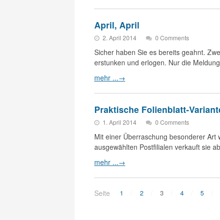
April, April
2. April 2014
0 Comments
Sicher haben Sie es bereits geahnt. Zw
erstunken und erlogen. Nur die Meldu
mehr ...
→
Praktische Folienblatt-Variant
1. April 2014
0 Comments
Mit einer Überraschung besonderer Art w
ausgewählten Postfilialen verkauft sie 
mehr ...
→
Seite
1
2
3
4
5