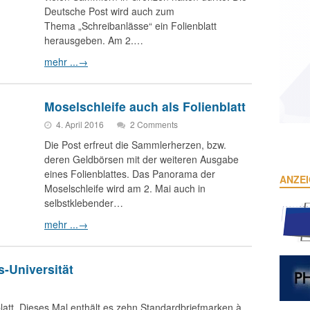
Deutsche Post wird auch zum
Thema „Schreibanlässe“ ein Folienblatt
herausgeben. Am 2.…
mehr ...
→
Moselschleife auch als Folienblatt
4. April 2016
2 Comments
Die Post erfreut die Sammlerherzen, bzw.
deren Geldbörsen mit der weiteren Ausgabe
eines Folienblattes. Das Panorama der
ANZE
Moselschleife wird am 2. Mai auch in
selbstklebender…
mehr ...
→
s-Universität
blatt. Dieses Mal enthält es zehn Standardbriefmarken à