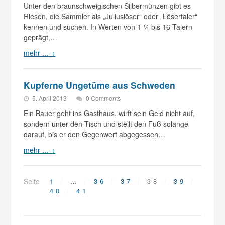
Unter den braunschweigischen Silbermünzen gibt es
Riesen, die Sammler als „Juliuslöser“ oder „Lösertaler“
kennen und suchen. In Werten von 1 ¼ bis 16 Talern
geprägt,…
mehr ...
→
Kupferne Ungetüme aus Schweden
5. April 2013
0 Comments
Ein Bauer geht ins Gasthaus, wirft sein Geld nicht auf,
sondern unter den Tisch und stellt den Fuß solange
darauf, bis er den Gegenwert abgegessen…
mehr ...
→
Seite
1
…
36
37
38
39
40
41