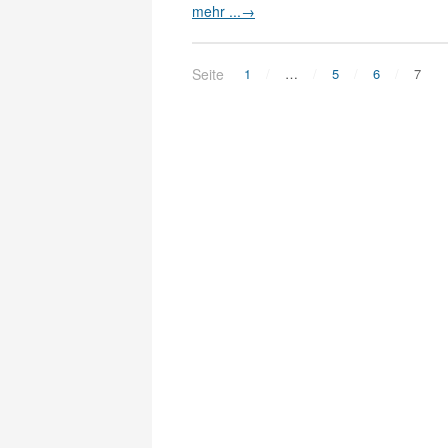
mehr ...
→
Seite
1
…
5
6
7