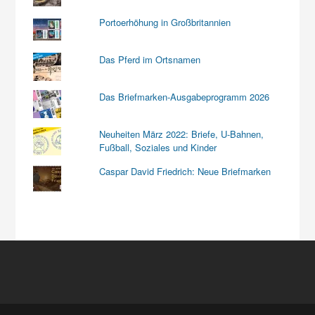
Portoerhöhung in Großbritannien
Das Pferd im Ortsnamen
Das Briefmarken-Ausgabeprogramm 2026
Neuheiten März 2022: Briefe, U-Bahnen,
Fußball, Soziales und Kinder
Caspar David Friedrich: Neue Briefmarken