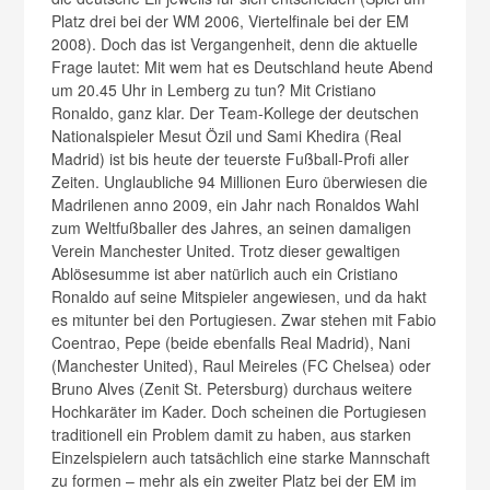
Platz drei bei der WM 2006, Viertelfinale bei der EM
2008). Doch das ist Vergangenheit, denn die aktuelle
Frage lautet: Mit wem hat es Deutschland heute Abend
um 20.45 Uhr in Lemberg zu tun? Mit Cristiano
Ronaldo, ganz klar. Der Team-Kollege der deutschen
Nationalspieler Mesut Özil und Sami Khedira (Real
Madrid) ist bis heute der teuerste Fußball-Profi aller
Zeiten. Unglaubliche 94 Millionen Euro überwiesen die
Madrilenen anno 2009, ein Jahr nach Ronaldos Wahl
zum Weltfußballer des Jahres, an seinen damaligen
Verein Manchester United. Trotz dieser gewaltigen
Ablösesumme ist aber natürlich auch ein Cristiano
Ronaldo auf seine Mitspieler angewiesen, und da hakt
es mitunter bei den Portugiesen. Zwar stehen mit Fabio
Coentrao, Pepe (beide ebenfalls Real Madrid), Nani
(Manchester United), Raul Meireles (FC Chelsea) oder
Bruno Alves (Zenit St. Petersburg) durchaus weitere
Hochkaräter im Kader. Doch scheinen die Portugiesen
traditionell ein Problem damit zu haben, aus starken
Einzelspielern auch tatsächlich eine starke Mannschaft
zu formen – mehr als ein zweiter Platz bei der EM im