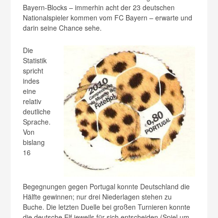
Bayern-Blocks – immerhin acht der 23 deutschen
Nationalspieler kommen vom FC Bayern – erwarte und
darin seine Chance sehe.
Die
Statistik
spricht
indes
eine
relativ
deutliche
Sprache.
Von
bislang
16
Begegnungen gegen Portugal konnte Deutschland die
Hälfte gewinnen; nur drei Niederlagen stehen zu
Buche. Die letzten Duelle bei großen Turnieren konnte
die deutsche Elf jeweils für sich entscheiden (Spiel um