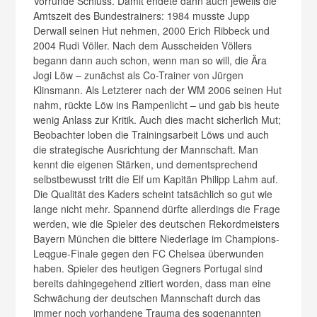
Vorrunde Schluss. Damit endete dann auch jeweils die
Amtszeit des Bundestrainers: 1984 musste Jupp
Derwall seinen Hut nehmen, 2000 Erich Ribbeck und
2004 Rudi Völler. Nach dem Ausscheiden Völlers
begann dann auch schon, wenn man so will, die Ära
Jogi Löw – zunächst als Co-Trainer von Jürgen
Klinsmann. Als Letzterer nach der WM 2006 seinen Hut
nahm, rückte Löw ins Rampenlicht – und gab bis heute
wenig Anlass zur Kritik. Auch dies macht sicherlich Mut;
Beobachter loben die Trainingsarbeit Löws und auch
die strategische Ausrichtung der Mannschaft. Man
kennt die eigenen Stärken, und dementsprechend
selbstbewusst tritt die Elf um Kapitän Philipp Lahm auf.
Die Qualität des Kaders scheint tatsächlich so gut wie
lange nicht mehr. Spannend dürfte allerdings die Frage
werden, wie die Spieler des deutschen Rekordmeisters
Bayern München die bittere Niederlage im Champions-
Leqgue-Finale gegen den FC Chelsea überwunden
haben. Spieler des heutigen Gegners Portugal sind
bereits dahingegehend zitiert worden, dass man eine
Schwächung der deutschen Mannschaft durch das
immer noch vorhandene Trauma des sogenannten