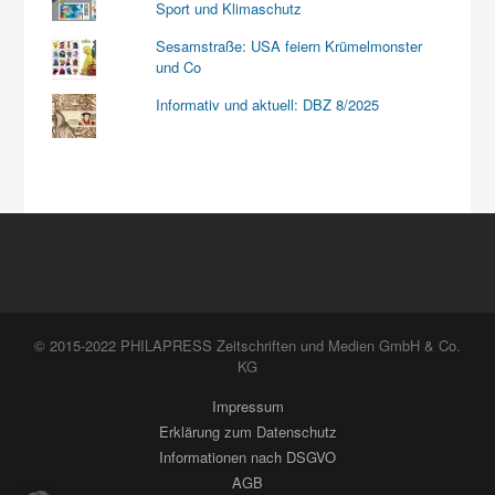
Sport und Klimaschutz
Sesamstraße: USA feiern Krümelmonster
und Co
Informativ und aktuell: DBZ 8/2025
© 2015-2022 PHILAPRESS Zeitschriften und Medien GmbH & Co.
KG
Impressum
Erklärung zum Datenschutz
Informationen nach DSGVO
AGB