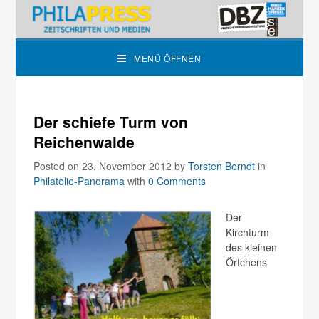
MENÜ ÖFFNEN
Der schiefe Turm von
Reichenwalde
Posted on 23. November 2012
by
Torsten Berndt
in
Philatelie-Panorama
with
0 Comments
Der
Kirchturm
des kleinen
Örtchens