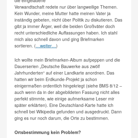
die eingeladene
Verwandtschaft redete nur über langweilige Themen.
Kein Wunder, meine Mutter hatte meinen Vater ja
inständig gebeten, nicht über Politik zu diskutieren. Das
gibt ja immer Ärger, weil die beiden Großväter doch
recht unterschiedliche Auffassungen haben. Ich stahl
mich also schnell davon und ging Briefmarken
sortieren. (
…weiter…
)
Ich wollte mein Briefmarken-Album aufpeppen und die
Dauerserien „Deutsche Bauwerke aus zwölf
Jahrhunderten“ auf einer Landkarte anordnen. Das
hatten wir beim Erdkunde-Projekt ja schon
einigermaßen ordentlich hingekriegt (siehe BMS 8/12 –
auch wenn da in der abgebildeten Fassung nicht alles
perfekt stimmte, wie einige aufmerksame Leser mir
später erklärten). Eine Deutschland-Karte hatte ich
schnell bei Wikipedia gefunden und ausgedruckt. Dann
ging es nur noch darum, die Orte zu bestimmen.
Ortsbestimmung kein Problem?