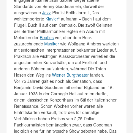
engagierte Klarinettistin Sabine Meyer spielte
Standards von Benny Goodman ein, derweil der
ausgewiesene
Jazz
-Pianist Keith Jarrett „Das
wohltemperierte
Klavier
“ aufnahm – Buch I auf dem
Flügel, Buch II auf dem Cembalo. Die zwölf Cellisten
der Berliner Philharmoniker legten ein Album mit
Melodien der
Beatles
vor, eher dem Rock
zuzurechnende
Musiker
wie Wolfgang Ambros warteten
mit sinfonischen Interpretationen bekannter Lieder auf.
Praktisch alle wichtigen Klassikorchester verließen die
angestammten Konzertsäle, um auf Freilicht- und
anderen Bühnen aufzutreten, während Die Toten
Hosen den Weg ins
Wiener Burgtheater
fanden.
Vor 75 Jahren galt es noch als Sensation, dass
Benjamin David Goodman mit seiner Bigband am 16.
Januar 1938 in der Carnegie Hall auftreten durfte,
einem klassischen Konzerthaus im Stil der italienischen
Renaissance. Schon Wochen vorher waren alle
Eintrittskarten verkauft, trotz des für damalige
Verhältnisse hohen Preises von 2,75 Dollar.
Fachjournalisten bemängelten zwar, dass Goodman
lediglich eine für ihn typische Show geboten habe. Das