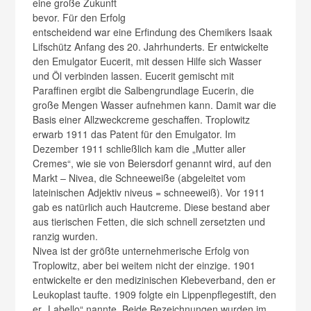
eine große Zukunft
bevor. Für den Erfolg
entscheidend war eine Erfindung des Chemikers Isaak
Lifschütz Anfang des 20. Jahrhunderts. Er entwickelte
den Emulgator Eucerit, mit dessen Hilfe sich Wasser
und Öl verbinden lassen. Eucerit gemischt mit
Paraffinen ergibt die Salbengrundlage Eucerin, die
große Mengen Wasser aufnehmen kann. Damit war die
Basis einer Allzweckcreme geschaffen. Troplowitz
erwarb 1911 das Patent für den Emulgator. Im
Dezember 1911 schließlich kam die „Mutter aller
Cremes“, wie sie von Beiersdorf genannt wird, auf den
Markt – Nivea, die Schneeweiße (abgeleitet vom
lateinischen Adjektiv niveus = schneeweiß). Vor 1911
gab es natürlich auch Hautcreme. Diese bestand aber
aus tierischen Fetten, die sich schnell zersetzten und
ranzig wurden.
Nivea ist der größte unternehmerische Erfolg von
Troplowitz, aber bei weitem nicht der einzige. 1901
entwickelte er den medizinischen Klebeverband, den er
Leukoplast taufte. 1909 folgte ein Lippenpflegestift, den
er „Labello“ nannte. Beide Bezeichnungen wurden im