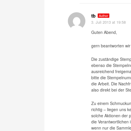
tb
Author
3. Juli 2013
at 19:58
Guten Abend,
gern beantworten wir
Die zuständige Stemp
ebenso die Stempelnu
ausreichend freigema
bitte die Stempelnum
die Arbeit. Die Nach
also direkt bei der St
Zu einem Schmuckumsc
richtig – liegen uns k
solche Aktionen der 
die Verantwortlichen i
wenn nur die Sammler