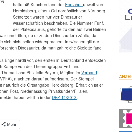
ann
hatte. 45 Knochen fand der
Forscher
unweit von
Heroldsberg, einem Ort nordöstlich von Nürnberg.
Seinerzeit waren nur vier Dinosaurier
wissenschaftlich beschrieben. Die Nummer Fünf,
der Plateosaurus, gehörte zu den auf zwei Beinen
war umstritten, ob er zu den Dinosauriern zählte, da
e sich nicht selten widersprachen. Inzwischen gilt der
forschten Dinosaurier, da man zahlreiche Skelette fand
rus Engelhardti vor, den ersten in Deutschland entdeckten
rich Kampe von der Themengruppe Erd- und
 Thematische Philatelie Bayern, Mitglied im
Verband
ANZE
VPhA), machten darauf aufmerksam. Der Stempel
natürlich die Ortsangabe Heroldsberg. Erhältlich ist er
hen Post, Niederlassung Privatkunden/Filialen,
meldet haben wir ihn in der
DBZ 11/2013
.
Mehr