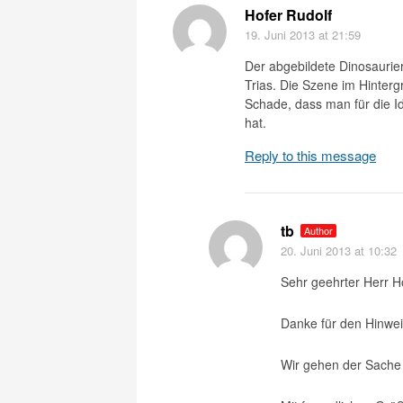
Hofer Rudolf
19. Juni 2013
at 21:59
Der abgebildete Dinosaurier
Trias. Die Szene im Hinterg
Schade, dass man für die I
hat.
Reply to this message
tb
Author
20. Juni 2013
at 10:32
Sehr geehrter Herr H
Danke für den Hinwei
Wir gehen der Sache