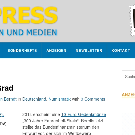
SONDERHEFTE
ANZEIGEN
NEWSLETTER
KONTAKT
Grad
ANZE
en Berndt
in
Deutschland
,
Numismatik
with
0 Comments
2014 erscheint eine
10-Euro-Gedenkmünze
„300 Jahre Fahrenheit-Skala“. Bereits jetzt
DV).
stellte das Bundesfinanzministerium den
Entwurf vor, der sich im Wettbewerb