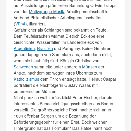
auf Ausstellungen prämierten Sammlung Ortwin Trapps
von der
Motivgruppe Musik
, Arbeitsgemeinschaft im
Verband Philatelistischer Arbeitsgemeinschaften
(
VPhA
), illustriert.
Gefährlicher als Schlangen sind bekanntlich Teufel.
Dem Teufelsrachen widmet Dietrich Ecklebe eine
Geschichte, Wasserfällen im Länderdreieck von
Argentinien
,
Brasilien
und Paraguay. Keine Gefahren
gehen dagegen von Sammlern aus, auch dann nicht,
wenn sie blaublütig sind. Königin Christina von
Schweden
sammelte unter anderem
Münzen
der
Antike, nachdem sie wegen ihres Übertritts zum
Katholizismus
dem Thron entsagt hatte. Helmut Caspar
porträtiert die Nachfolgerin Gustav Wasas mit
pommerschen Münzen.
Nicht ganz so weit zurück blickt Peter Fischer, der ein
interessantes Benachrichtigungsschreiben aus Baden
vorstellt. Die großherzogliche Post machte sich anno
1834 offenbar Sorgen um die Bezahlung der
Beförderungsgebühr für einen Brief. Doch welchen
Hintergrund hat das Formular? Das Rätsel harrt noch