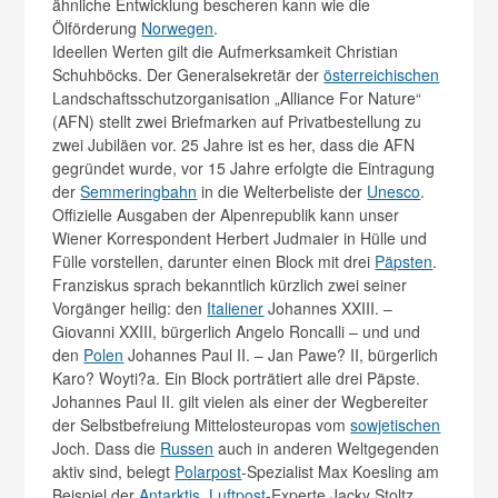
ähnliche Entwicklung bescheren kann wie die
Ölförderung
Norwegen
.
Ideellen Werten gilt die Aufmerksamkeit Christian
Schuhböcks. Der Generalsekretär der
österreichischen
Landschaftsschutzorganisation „Alliance For Nature“
(AFN) stellt zwei Briefmarken auf Privatbestellung zu
zwei Jubiläen vor. 25 Jahre ist es her, dass die AFN
gegründet wurde, vor 15 Jahre erfolgte die Eintragung
der
Semmeringbahn
in die Welterbeliste der
Unesco
.
Offizielle Ausgaben der Alpenrepublik kann unser
Wiener Korrespondent Herbert Judmaier in Hülle und
Fülle vorstellen, darunter einen Block mit drei
Päpsten
.
Franziskus sprach bekanntlich kürzlich zwei seiner
Vorgänger heilig: den
Italiener
Johannes XXIII. –
Giovanni XXIII, bürgerlich Angelo Roncalli – und und
den
Polen
Johannes Paul II. – Jan Pawe? II, bürgerlich
Karo? Woyti?a. Ein Block porträtiert alle drei Päpste.
Johannes Paul II. gilt vielen als einer der Wegbereiter
der Selbstbefreiung Mittelosteuropas vom
sowjetischen
Joch. Dass die
Russen
auch in anderen Weltgegenden
aktiv sind, belegt
Polarpost
-Spezialist Max Koesling am
Beispiel der
Antarktis
.
Luftpost
-Experte Jacky Stoltz