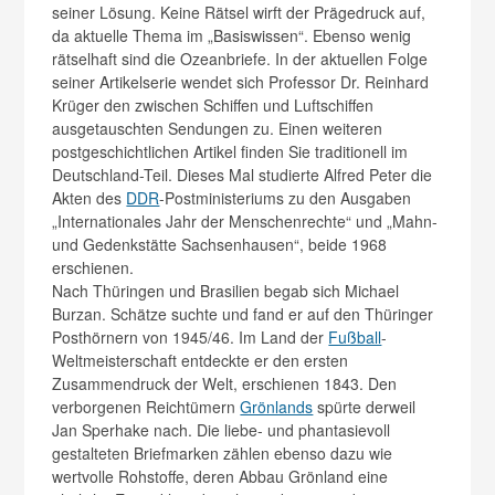
seiner Lösung. Keine Rätsel wirft der Prägedruck auf,
da aktuelle Thema im „Basiswissen“. Ebenso wenig
rätselhaft sind die Ozeanbriefe. In der aktuellen Folge
seiner Artikelserie wendet sich Professor Dr. Reinhard
Krüger den zwischen Schiffen und Luftschiffen
ausgetauschten Sendungen zu. Einen weiteren
postgeschichtlichen Artikel finden Sie traditionell im
Deutschland-Teil. Dieses Mal studierte Alfred Peter die
Akten des
DDR
-Postministeriums zu den Ausgaben
„Internationales Jahr der Menschenrechte“ und „Mahn-
und Gedenkstätte Sachsenhausen“, beide 1968
erschienen.
Nach Thüringen und Brasilien begab sich Michael
Burzan. Schätze suchte und fand er auf den Thüringer
Posthörnern von 1945/46. Im Land der
Fußball
-
Weltmeisterschaft entdeckte er den ersten
Zusammendruck der Welt, erschienen 1843. Den
verborgenen Reichtümern
Grönlands
spürte derweil
Jan Sperhake nach. Die liebe- und phantasievoll
gestalteten Briefmarken zählen ebenso dazu wie
wertvolle Rohstoffe, deren Abbau Grönland eine