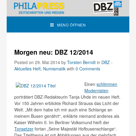
MENÜ ÖFFNEN
Morgen neu: DBZ 12/2014
Posted on 29. Mai 2014
by
Torsten Berndt
in
DBZ -
Aktuelles Heft
,
Numismatik
with
0 Comments
Einen
schlimmen
Modernisten
porträtiert DBZ-Redakteurin Tanja Uhde im neuen Heft.
Vor 150 Jahren erblickte Richard Strauss das Licht der
Welt. „Mit dem habe ich mir auch eine Schlange an
meinem Busen genährt“, erklärte niemand anderes als
Kaiser Wilhelm II. Im Berliner Volksmund hieß der
Tonsetzer
fortan „Seine Majestät Hofbusenschlange“.
Das Titelthema ist mit Abbildungen aus der mehrfach