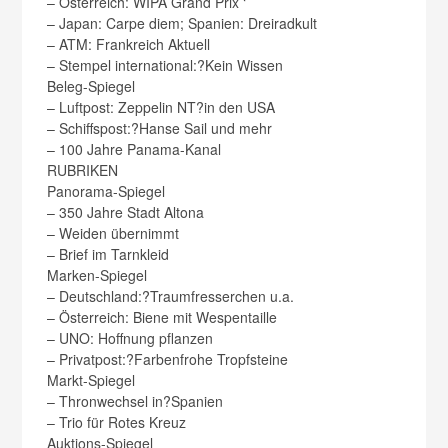
– Österreich: WIPA Grand Prix ‘
– Japan: Carpe diem; Spanien: Dreiradkult
– ATM: Frankreich Aktuell
– Stempel international:?Kein Wissen
Beleg-Spiegel
– Luftpost: Zeppelin NT?in den USA
– Schiffspost:?Hanse Sail und mehr
– 100 Jahre Panama-Kanal
RUBRIKEN
Panorama-Spiegel
– 350 Jahre Stadt Altona
– Weiden übernimmt
– Brief im Tarnkleid
Marken-Spiegel
– Deutschland:?Traumfresserchen u.a.
– Österreich: Biene mit Wespentaille
– UNO: Hoffnung pflanzen
– Privatpost:?Farbenfrohe Tropfsteine
Markt-Spiegel
– Thronwechsel in?Spanien
– Trio für Rotes Kreuz
Auktions-Spiegel