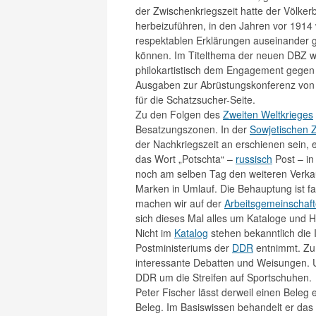
der Zwischenkriegszeit hatte der Völkerb
herbeizuführen, in den Jahren vor 1914
respektablen Erklärungen auseinander 
können. Im Titelthema der neuen DBZ wi
philokartistisch dem Engagement gegen 
Ausgaben zur Abrüstungskonferenz von 
für die Schatzsucher-Seite.
Zu den Folgen des
Zweiten Weltkrieges
Besatzungszonen. In der
Sowjetischen 
der Nachkriegszeit an erschienen sein, 
das Wort „Potschta“ –
russisch
Post – in
noch am selben Tag den weiteren Verka
Marken in Umlauf. Die Behauptung ist fal
machen wir auf der
Arbeitsgemeinschaf
sich dieses Mal alles um Kataloge und 
Nicht im
Katalog
stehen bekanntlich die 
Postministeriums der
DDR
entnimmt. Zu
interessante Debatten und Weisungen. 
DDR um die Streifen auf Sportschuhen.
Peter Fischer lässt derweil einen Beleg
Beleg. Im Basiswissen behandelt er das