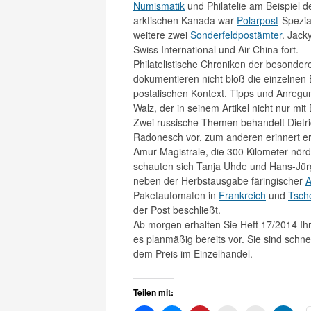
Numismatik
und Philatelie am Beispiel 
arktischen Kanada war
Polarpost
-Spezia
weitere zwei
Sonderfeldpostämter
. Jack
Swiss International und Air China fort.
Philatelistische Chroniken der besonde
dokumentieren nicht bloß die einzelnen 
postalischen Kontext. Tipps und Anregun
Walz, der in seinem Artikel nicht nur mi
Zwei russische Themen behandelt Dietric
Radonesch vor, zum anderen erinnert er
Amur-Magistrale, die 300 Kilometer nörd
schauten sich Tanja Uhde und Hans-Jü
neben der Herbstausgabe färingischer
A
Paketautomaten in
Frankreich
und
Tsch
der Post beschließt.
Ab morgen erhalten Sie Heft 17/2014 I
es planmäßig bereits vor. Sie sind schn
dem Preis im Einzelhandel.
Teilen mit: