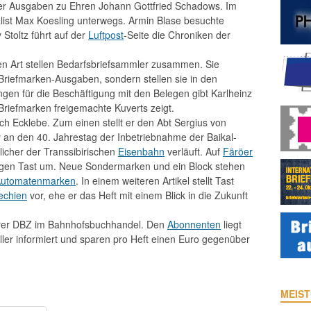
der Ausgaben zu Ehren Johann Gottfried Schadows. Im
list Max Koesling unterwegs. Armin Blase besuchte
y Stoltz führt auf der
Luftpost
-Seite die Chroniken der
ren Art stellen Bedarfsbriefsammler zusammen. Sie
Briefmarken-Ausgaben, sondern stellen sie in den
gen für die Beschäftigung mit den Belegen gibt Karlheinz
t Briefmarken freigemachte Kuverts zeigt.
h Ecklebe. Zum einen stellt er den Abt Sergius von
 an den 40. Jahrestag der Inbetriebnahme der Baikal-
licher der Transsibirischen
Eisenbahn
verläuft. Auf
Färöer
rgen Tast um. Neue Sondermarken und ein Block stehen
utomatenmarken
. In einem weiteren Artikel stellt Tast
echien
vor, ehe er das Heft mit einem Blick in die Zukunft
hrer DBZ im Bahnhofsbuchhandel. Den
Abonnenten
liegt
eller informiert und sparen pro Heft einen Euro gegenüber
MEIST