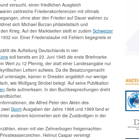
und versucht, einen friedlichen Ausgleich
 waren zahlreiche Friedenskonferenzen mit oftmals
gegangen, ohne aber den Frieden auf Dauer wahren zu
dmet sich Michael Burzan philatelistisch und
den Krieg. Auf den Marktseiten stellt er zudem
Schweizer
1932 vor. Einer Friedenstaube mit Fehlern begegnete er
zählt die Aufteilung Deutschlands in vier
Zone
soll bereits am 23. Juni 1945 die erste Briefmarke
ein Wert zu 12 Pfennig, der statt einer Landesangabe nur
 kyrillischen Lettern aufwies. Da die Besatzungsmacht
uf untersagte, kamen in Dresden angeblich nur wenige
ANZE
sch, wie Wolfgang Strobel belegt. Auf seine Publikation
ten
-Seite aufmerksam. In den Buchbesprechungen dreht
Handbücher.
Informationen, die Alfred Peter den Akten des
 zwei
Sport
-Ausgaben der Jahre 1968 und 1969 fand er
Unter anderem kümmerten sich die Zuständigen in der
 erzählen, einen mit vier Zehnerbogen freigemachten
 Privatwasserzeichen. Helmut Caspar vereinigt