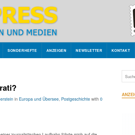
SONDERHEFTE
ANZEIGEN
NEWSLETTER
KONTAKT
rati?
ANZE
erstein
in
Europa und Übersee
,
Postgeschichte
with
0
ner journalistischen Laufbahn führte mich auf die