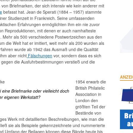
n Briefmarken, der sich intensiv wie kein anderer mit
ie
befasst hat. Jean de Sperati (1884 – 1957) stammte
seiner Studienzeit in Frankreich. Seine umfassenden
aktischen Erfahrungen ermöglichten ihm ein nie zuvor
on Reproduktionen, mit denen er auch namhafteste
te. Mehr als 500 verschiedene Postwertzeichen aus den
die Welt hat er imitiert, weit mehr als 200 wurden als
verfahren wurde ab 1942 das Ausmaß und die Qualität
ihm aber nicht
Fälschungen
vor, sondern dass es sich
r gegen die Ausfuhrbestimmungen verstieß und die
ANZE
1954 erwarb die
British Philatelic
i eine Briefmarke oder vielleicht doch
Association in
r eigenen Werkstatt?
London den
größten Teil der
Bestände von
iges Werk mit detaillierten Beschreibungen, wie man die
ließ sie als Beispiele gekennzeichnete und nummerierte
und Umfang der Beilagen können diese Bände heute bis