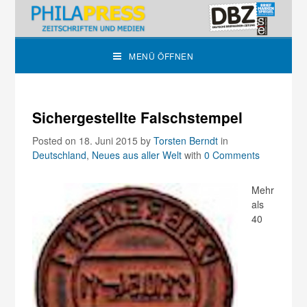
MENÜ ÖFFNEN
Sichergestellte Falschstempel
Posted on 18. Juni 2015
by
Torsten Berndt
in
Deutschland
,
Neues aus aller Welt
with
0 Comments
Mehr
als
40