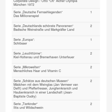
Corporate Design
/ Otto “Otl” Aicher Olympia
München 1972
Serie „Deutsche Fernsehlegenden“
1
Das Millionenspiel
Serie „Deutschlands schönste Panoramen“
2
Badische Weinstraße und Markgräfler Land
Serie „Europa“:
1
Schlösser
Serie „Leuchttürme“:
2
Kiel-Holtenau und Bremerhaven Unterfeuer
Serie „Mikrowelten“
2
Menschliches Haar und Vitamin C
Serie „Schätze aus deutschen Museen“
2
Mädchen mit dem Weinglas (Jan Vermeer van
Delft) und Pfefferfresser, Jungfernkranich und
Jean-
Haubenkranich in einer Landschaft (
Baptiste Oudry
)
Serie „Tierkinder“
2
Iltis und Wildschwein